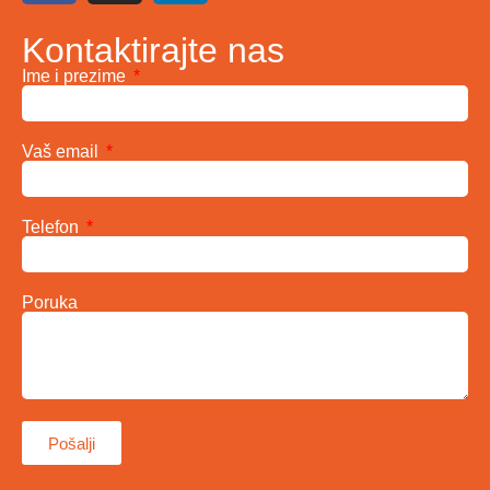
Kontaktirajte nas
Ime i prezime
Vaš email
Telefon
Poruka
Pošalji