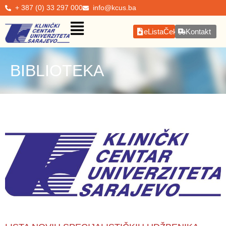
+ 387 (0) 33 297 000
info@kcus.ba
eListaČekanja
Kontakt
BIBLIOTEKA