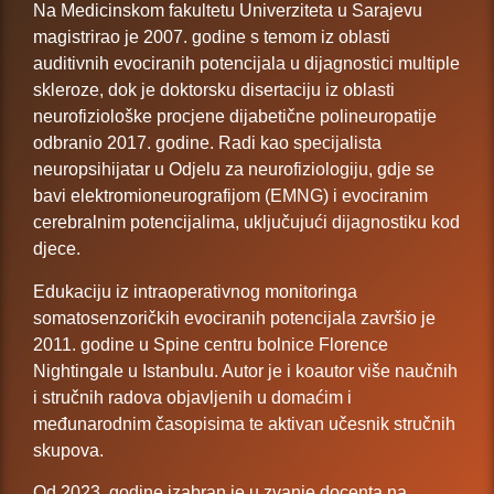
Na Medicinskom fakultetu Univerziteta u Sarajevu
magistrirao je 2007. godine s temom iz oblasti
auditivnih evociranih potencijala u dijagnostici multiple
skleroze, dok je doktorsku disertaciju iz oblasti
neurofiziološke procjene dijabetične polineuropatije
odbranio 2017. godine. Radi kao specijalista
neuropsihijatar u Odjelu za neurofiziologiju, gdje se
bavi elektromioneurografijom (EMNG) i evociranim
cerebralnim potencijalima, uključujući dijagnostiku kod
djece.
Edukaciju iz intraoperativnog monitoringa
somatosenzoričkih evociranih potencijala završio je
2011. godine u Spine centru bolnice Florence
Nightingale u Istanbulu. Autor je i koautor više naučnih
i stručnih radova objavljenih u domaćim i
međunarodnim časopisima te aktivan učesnik stručnih
skupova.
Od 2023. godine izabran je u zvanje docenta na