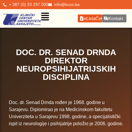
+ 387 (0) 33 297 000
info@kcus.ba
eListaČekanja
Kontakt
DOC. DR. SENAD DRNDA
DIREKTOR
NEUROPSIHIJATRIJSKIH
DISCIPLINA
Doc. dr. Senad Drnda rođen je 1968. godine u
Sarajevu. Diplomirao je na Medicinskom fakultetu
Univerziteta u Sarajevu 1998. godine, a specijalistički
ispit iz neurologije i psihijatrije položio je 2006. godine.