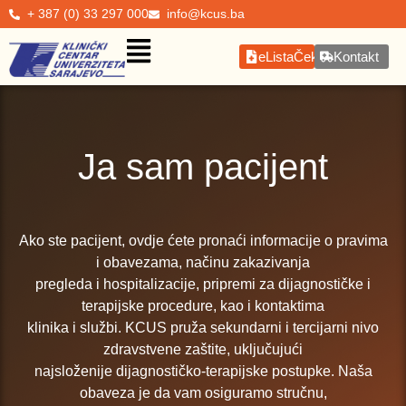
+ 387 (0) 33 297 000
info@kcus.ba
eListaČekanja
Kontakt
Ja sam pacijent
Ako ste pacijent, ovdje ćete pronaći informacije o pravima
i obavezama, načinu zakazivanja
pregleda i hospitalizacije, pripremi za dijagnostičke i
terapijske procedure, kao i kontaktima
klinika i službi. KCUS pruža sekundarni i tercijarni nivo
zdravstvene zaštite, uključujući
najsloženije dijagnostičko-terapijske postupke. Naša
obaveza je da vam osiguramo stručnu,