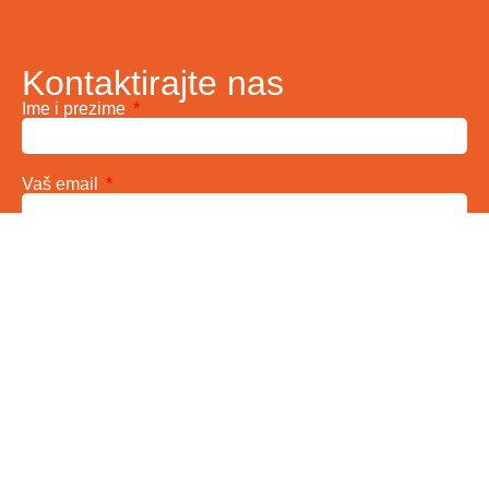
Kontaktirajte nas
Ime i prezime
Vaš email
Telefon
Poruka
Pošalji