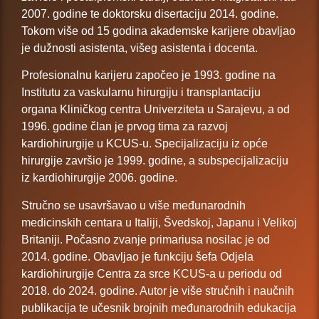
2007. godine te doktorsku disertaciju 2014. godine.
Tokom više od 15 godina akademske karijere obavljao
je dužnosti asistenta, višeg asistenta i docenta.
Profesionalnu karijeru započeo je 1993. godine na
Institutu za vaskularnu hirurgiju i transplantaciju
organa Kliničkog centra Univerziteta u Sarajevu, a od
1996. godine član je prvog tima za razvoj
kardiohirurgije u KCUS-u. Specijalizaciju iz opće
hirurgije završio je 1999. godine, a subspecijalizaciju
iz kardiohirurgije 2006. godine.
Stručno se usavršavao u više međunarodnih
medicinskih centara u Italiji, Švedskoj, Japanu i Velikoj
Britaniji. Počasno zvanje primariusa nosilac je od
2014. godine. Obavljao je funkciju šefa Odjela
kardiohirurgije Centra za srce KCUS-a u periodu od
2018. do 2024. godine. Autor je više stručnih i naučnih
publikacija te učesnik brojnih međunarodnih edukacija