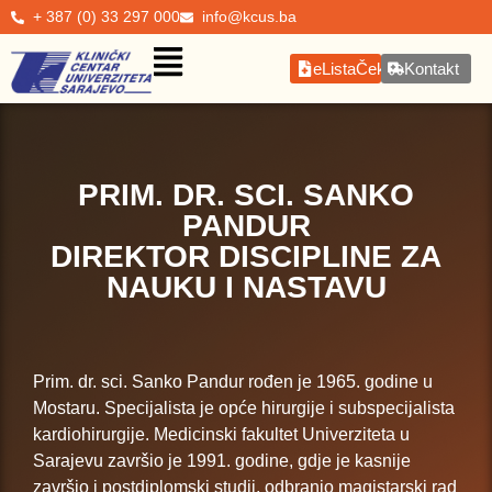
+ 387 (0) 33 297 000
info@kcus.ba
eListaČekanja
Kontakt
PRIM. DR. SCI. SANKO
PANDUR
DIREKTOR DISCIPLINE ZA
NAUKU I NASTAVU
Prim. dr. sci. Sanko Pandur rođen je 1965. godine u
Mostaru. Specijalista je opće hirurgije i subspecijalista
kardiohirurgije. Medicinski fakultet Univerziteta u
Sarajevu završio je 1991. godine, gdje je kasnije
završio i postdiplomski studij, odbranio magistarski rad