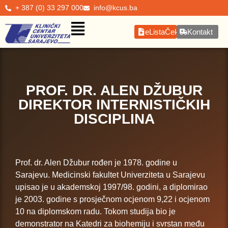
+ 387 (0) 33 297 000
info@kcus.ba
eListaČekanja
Kontakt
PROF. DR. ALEN DŽUBUR
DIREKTOR INTERNISTIČKIH
DISCIPLINA
Prof. dr. Alen Džubur rođen je 1978. godine u
Sarajevu. Medicinski fakultet Univerziteta u Sarajevu
upisao je u akademskoj 1997/98. godini, a diplomirao
je 2003. godine s prosječnom ocjenom 9,22 i ocjenom
10 na diplomskom radu. Tokom studija bio je
demonstrator na Katedri za biohemiju i svrstan među