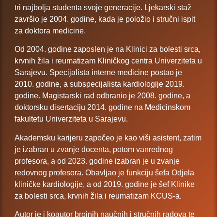
tri najbolja studenta svoje generacije. Ljekarski staž
završio je 2004. godine, kada je položio i stručni ispit
za doktora medicine.
Od 2004. godine zaposlen je na Klinici za bolesti srca,
krvnih žila i reumatizam Kliničkog centra Univerziteta u
Sarajevu. Specijalista interne medicine postao je
2010. godine, a subspecijalista kardiologije 2019.
godine. Magistarski rad odbranio je 2008. godine, a
doktorsku disertaciju 2014. godine na Medicinskom
fakultetu Univerziteta u Sarajevu.
Akademsku karijeru započeo je kao viši asistent, zatim
je izabran u zvanje docenta, potom vanrednog
profesora, a od 2023. godine izabran je u zvanje
redovnog profesora. Obavljao je funkciju šefa Odjela
kliničke kardiologije, a od 2019. godine je šef Klinike
za bolesti srca, krvnih žila i reumatizam KCUS-a.
Autor je i koautor brojnih naučnih i stručnih radova te