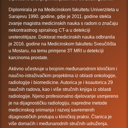
Diplomirala je na Medicinskom fakultetu Univerziteta u
Sarajevu 1990. godine, gdje je 2011. godine stekla
zvanje magistra medicinskih nauka s radom o značaju
nekontrastnog spiralnog CT-a u detekciji
ureterolitijaze. Doktorat medicinskih nauka odbranila
je 2016. godine na Medicinskom fakultetu Sveučilišta
u Mostaru, na temu primjene 3T MRI u detekciji
karcinoma prostate.
Aktivno učestvuje u brojnim međunarodnim kliničkim i
naučno-istraživačkim projektima iz oblasti onkologije,
radiologije i biomedicine. Autorica je i koautorica 29
naučnih radova, kao i više stručnih knjiga iz oblasti
radiologije. Njeno profesionalno djelovanje usmjereno
je na dijagnostičku radiologiju, napredne metode
medicinskog snimanja i razvoj savremenih
dijagnostičkih pristupa u kliničkoj praksi. Članica je
više domaćih i međunarodnih stručnih udruženja.