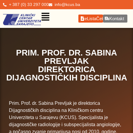
+ 387 (0) 33 297 000
info@kcus.ba
eListaČekanja
Kontakt
PRIM. PROF. DR. SABINA
PREVLJAK
DIREKTORICA
DIJAGNOSTIČKIH DISCIPLINA
Prim. Prof. dr. Sabina Prevljak je direktorica
Dijagnostičkih disciplina na Kliničkom centru
Univerziteta u Sarajevu (KCUS). Specijalista je
dijagnostičke radiologije i subspecijalista angiologije,
a počasno zvanje primarijusa nosi od 2010. godine.