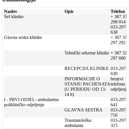
Naslov
Opis
Telefon
Šef klinike
+ 387 33
298 014
033-297-
638
Glavna sestra klinike
+ 387 33
297 292
Tehnički sekretar klinike
+ 387 33
297 600
RECEPCIJA KLINIKE
033-297-
630
INFORMACIJE O
brojevi
STANJU PACIJENATA
telefona
(U PERIODU OD 13-
odjeljenja
14 h)
I - PRVI ODJEL- ambulantno
033-297-
polikliničko odjeljenje
641
GLAVNA SESTRA
033-297-
716
Traumatološka
033-297-
ambulanta
315