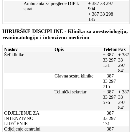
Ambulanta za preglede DIP I.
+ 387 33 297
sprat
904
+ 387 33 298
135
HIRURŠKE DISCIPLINE - Klinika za anesteziologiju,
reanimatologiju i intenzivnu medicinu
Naslov
Opis
Telefon
Fax
Šef klinike
+ 387
+ 387
33 297
33
131
297
841
Glavna sestra klinike
+ 387
33 297
715
Tehnički sekretar
+ 387
+ 387
33 297
33
576
297
841
ODJELJENJE ZA
+ 387
INTENZIVNO
33 297
LIJEČENJE
131
Odjeljenje centralni
+ 387