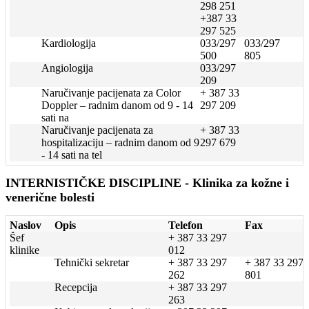
298 251
+387 33
297 525
Kardiologija
033/297
033/297
500
805
Angiologija
033/297
209
Naručivanje pacijenata za Color
+ 387 33
Doppler – radnim danom od 9 - 14
297 209
sati na
Naručivanje pacijenata za
+ 387 33
hospitalizaciju – radnim danom od 9
297 679
- 14 sati na tel
INTERNISTIČKE DISCIPLINE - Klinika za kožne i
venerične bolesti
Naslov
Opis
Telefon
Fax
Šef
+ 387 33 297
klinike
012
Tehnički sekretar
+ 387 33 297
+ 387 33 297
262
801
Recepcija
+ 387 33 297
263