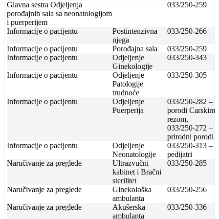
Glavna sestra Odjeljenja
033/250-259
porođajnih sala sa neonatologijom
i puerperijem
Informacije o pacijentu
Postintenzivna
033/250-266
njega
Informacije o pacijentu
Porođajna sala
033/250-259
Informacije o pacijentu
Odjeljenje
033/250-343
Ginekologije
Informacije o pacijentu
Odjeljenje
033/250-305
Patologije
trudnoće
Informacije o pacijentu
Odjeljenje
033/250-282 –
Puerperija
porodi Carskim
rezom,
033/250-272 –
prirodni porodi
Informacije o pacijentu
Odjeljenje
033/250-313 –
Neonatologije
pedijatri
Naručivanje za preglede
Ultrazvučni
033/250-285
kabinet i Bračni
sterilitet
Naručivanje za preglede
Ginekološka
033/250-256
ambulanta
Naručivanje za preglede
Akušerska
033/250-336
ambulanta