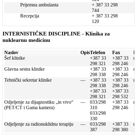
Prijemna ambulanta
+ 387 33 298
744
Recepcija
+ 387 33 298
120
INTERNISTIČKE DISCIPLINE - Klinika za
nuklearnu medicinu
Naslov
Opis
Telefon
Fax
E
Šef klinike
+387 33
+387 33
n
298 321
298 246
Glavna sestra klinike
+387 33
+387 33
n
298 338
298 246
Tehnički sekretar klinike
—
+387 33
+387 33
n
298 338
298 246
+387 33
+387 33
298 321
298 532
Odjeljenje za dijagnostiku „in vivo“
—
033/298
+387 33
n
(PET/CT i Gama kamera)
310
298 246
033/298
330
Odjeljenje za radionuklidnu terapiju
—
033/298
+387 33
r
387
298 380