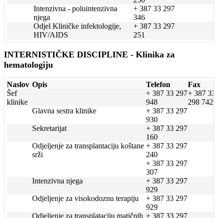
Intenzivna - poluintenzivna
+ 387 33 297
njega
346
Odjel Kliničke infektologije,
+ 387 33 297
HIV/AIDS
251
INTERNISTIČKE DISCIPLINE - Klinika za
hematologiju
Naslov
Opis
Telefon
Fax
Šef
+ 387 33 297
+ 387 33
klinike
948
298 742
Glavna sestra klinike
+ 387 33 297
930
Sekretarijat
+ 387 33 297
160
Odjeljenje za transplantaciju koštane
+ 387 33 297
srži
240
+ 387 33 297
307
Intenzivna njega
+ 387 33 297
929
Odjeljenje za visokodoznu terapiju
+ 387 33 297
929
Odjeljenje za transplataciju matičnih
+ 387 33 297