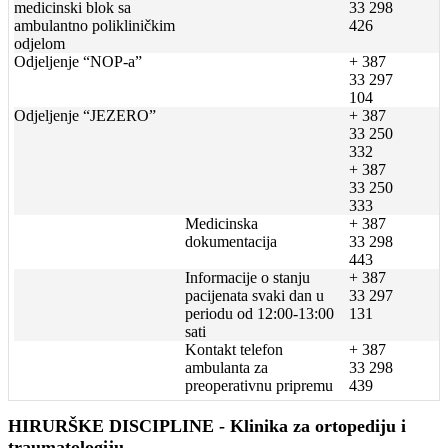
medicinski blok sa
33 298
ambulantno polikliničkim
426
odjelom
Odjeljenje “NOP-a”
+ 387
33 297
104
Odjeljenje “JEZERO”
+ 387
33 250
332
+ 387
33 250
333
Medicinska
+ 387
dokumentacija
33 298
443
Informacije o stanju
+ 387
pacijenata svaki dan u
33 297
periodu od 12:00-13:00
131
sati
Kontakt telefon
+ 387
ambulanta za
33 298
preoperativnu pripremu
439
HIRURŠKE DISCIPLINE - Klinika za ortopediju i
traumatologiju