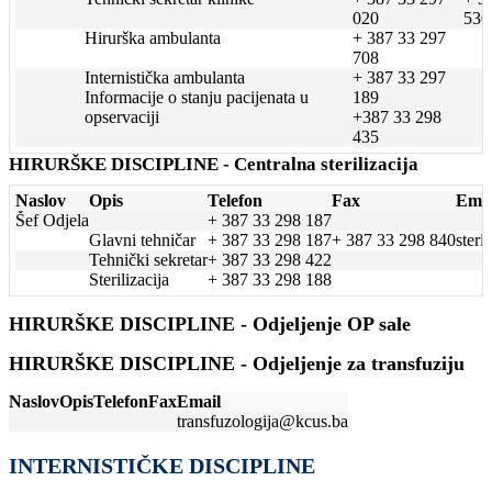
020
530
Hirurška ambulanta
+ 387 33 297
708
Internistička ambulanta
+ 387 33 297
Informacije o stanju pacijenata u
189
opservaciji
+387 33 298
435
HIRURŠKE DISCIPLINE - Centralna sterilizacija
Naslov
Opis
Telefon
Fax
Emai
Šef Odjela
+ 387 33 298 187
Glavni tehničar
+ 387 33 298 187
+ 387 33 298 840
steri
Tehnički sekretar
+ 387 33 298 422
Sterilizacija
+ 387 33 298 188
HIRURŠKE DISCIPLINE - Odjeljenje OP sale
HIRURŠKE DISCIPLINE - Odjeljenje za transfuziju
Naslov
Opis
Telefon
Fax
Email
transfuzologija@kcus.ba
INTERNISTIČKE DISCIPLINE