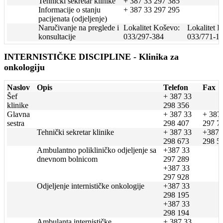
Tehnički sekretar klinike
+ 387 33 297 385
Informacije o stanju
+ 387 33 297 295
pacijenata (odjeljenje)
Naručivanje na preglede i
Lokalitet Koševo:
Lokalitet Il
konsultacije
033/297-384
033/771-1
INTERNISTIČKE DISCIPLINE - Klinika za
onkologiju
Naslov
Opis
Telefon
Fax
Šef
+ 387 33
klinike
298 356
Glavna
+ 387 33
+ 387
sestra
298 407
297 7
Tehnički sekretar klinike
+ 387 33
+387 
298 673
298 5
Ambulantno polikliničko odjeljenje sa
+387 33
dnevnom bolnicom
297 289
+387 33
297 928
Odjeljenje internističke onkologije
+387 33
298 195
+387 33
298 194
Ambulanta internističke
+ 387 33