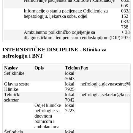
Naručivanje pacijenata na kontrole i konsultacije
033/2
659
Informacije o stanju pacijenata: Odjeljenje za
033/2
hepatologiju, ljekarska soba, odjel
152
033/2
758
Ambulantno polikliničko odjeljenje sa
+ 387
dijagnostičkom i terapeutskom endoskopijom (DIP)
297 6
INTERNISTIČKE DISCIPLINE - Klinika za
nefrologiju i BNT
Naslov
Opis
Telefon
Fax
Šef klinike
lokal
7043
Glavna sestra
lokal
nefrologija.glavnasestra@k
Klinike
7925
Tehnički
lokal
nefrologija.sekretar@kcus.
sekretar
7042
Odjel kliničke
lokal
nefrologije sa
7223
dnevnom
bolnicom i
ambulantama
Šef odjela
lokal