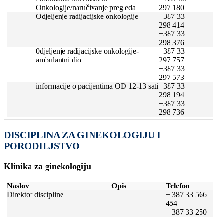
Onkologije/naručivanje pregleda
297 180
Odjeljenje radijacijske onkologije
+387 33
298 414
+387 33
298 376
0djeljenje radijacijske onkologije-
+387 33
ambulantni dio
297 757
+387 33
297 573
informacije o pacijentima OD 12-13 sati
+387 33
298 194
+387 33
298 736
DISCIPLINA ZA GINEKOLOGIJU I
PORODILJSTVO
Klinika za ginekologiju
Naslov
Opis
Telefon
Direktor discipline
+ 387 33 566
454
+ 387 33 250