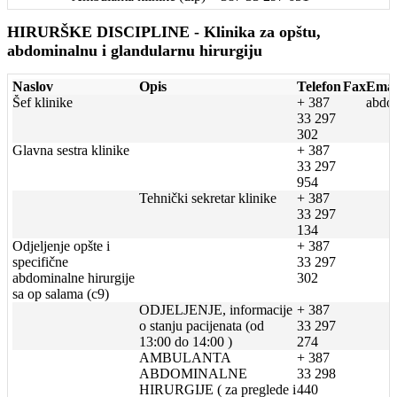
HIRURŠKE DISCIPLINE - Klinika za opštu,
abdominalnu i glandularnu hirurgiju
Naslov
Opis
Telefon
Fax
Emai
Šef klinike
+ 387
abdom
33 297
302
Glavna sestra klinike
+ 387
33 297
954
Tehnički sekretar klinike
+ 387
33 297
134
Odjeljenje opšte i
+ 387
specifične
33 297
abdominalne hirurgije
302
sa op salama (c9)
ODJELJENJE, informacije
+ 387
o stanju pacijenata (od
33 297
13:00 do 14:00 )
274
AMBULANTA
+ 387
ABDOMINALNE
33 298
HIRURGIJE ( za preglede i
440