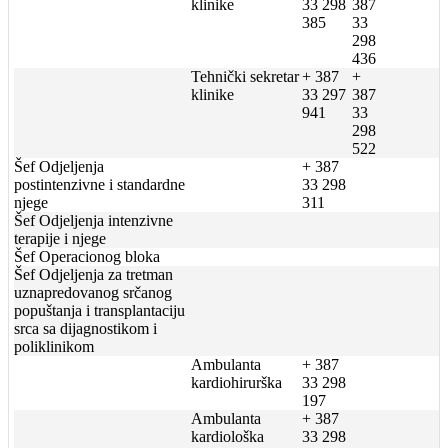
klinike
33 298
387
385
33
298
436
Tehnički sekretar
+ 387
+
klinike
33 297
387
941
33
298
522
Šef Odjeljenja
+ 387
postintenzivne i standardne
33 298
njege
311
Šef Odjeljenja intenzivne
terapije i njege
Šef Operacionog bloka
Šef Odjeljenja za tretman
uznapredovanog srčanog
popuštanja i transplantaciju
srca sa dijagnostikom i
poliklinikom
Ambulanta
+ 387
kardiohirurška
33 298
197
Ambulanta
+ 387
kardiološka
33 298