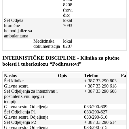
8208
(novi
dio)
Šef Odjela
lokal
hronične
7093
hemodijalize sa
ambulantama
Medicinska
lokal
dokumentacija
8207
INTERNISTIČKE DISCIPLINE - Klinika za plućne
bolesti i tuberkulozu “Podhrastovi”
Naslov
Opis
Telefon
Fax
Šef klinike
+ 387 33 290 603
Glavna sestra
+ 387 33 290 618
Šef Odjeljenja za intenzivnu i
+ 387 33 290 608
postintenzivnu njegu i
terapiju
Glavna sestra Odjeljenja
033/290-609
Šef Odjeljenja P1
033/290-627
Glavna sestra Odjeljenja
033/290-610
Šef Odjeljenja P2
+ 387 33 290 614
Glavna sestra Odjeljenja
033/290-615