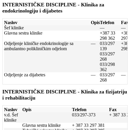
INTERNISTIČKE DISCIPLINE - Klinika za
endokrinologiju i dijabetes
Naslov
Opis
Telefon
Fax
Šef klinike
—
—
Glavna sestra klinike
+387 33
+387
298 362
297 
Odjeljenje kliničke endokrinologije sa
—
033/297
+387
ambulantno polikliničkim odjelom
139
298 
033/297
268
033/298
362
Odjeljenje za dijabetes
—
033/297
—
268
INTERNISTIČKE DISCIPLINE - Klinika za fizijatriju
i rehabilitaciju
Naslov
Opis
Telefon
Fax
v.d. Šef
033/297-373
+ 387 33 2
klinike
Glavna sestra klinike
+ 387 33 297 381