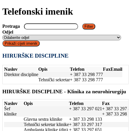
Telefonski imenik
Pretraga
Odjel
HIRURŠKE DISCIPLINE
Naslov
Opis
Telefon
Fax
Email
Direktor discipline
+ 387 33 298 777
Tehnički sekretar
+ 387 33 298 777
HIRURŠKE DISCIPLINE - Klinika za neurohirurgiju
Naslov
Opis
Telefon
Fax
Šef
+ 387 33 297 021
+ 387 33 297 8
klinike
+ 387 33 298 1
Glavna sestra klinike
+ 387 33 298 133
Tehnički sekretar klinike
+ 387 33 297 317
Ambulanta klinike (dip)
+ 387 33 297 651