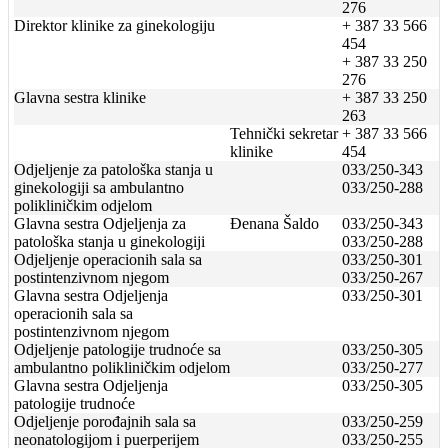
276
Direktor klinike za ginekologiju
+ 387 33 566
454
+ 387 33 250
276
Glavna sestra klinike
+ 387 33 250
263
Tehnički sekretar
+ 387 33 566
klinike
454
Odjeljenje za patološka stanja u
033/250-343
ginekologiji sa ambulantno
033/250-288
polikliničkim odjelom
Glavna sestra Odjeljenja za
Đenana Šaldo
033/250-343
patološka stanja u ginekologiji
033/250-288
Odjeljenje operacionih sala sa
033/250-301
postintenzivnom njegom
033/250-267
Glavna sestra Odjeljenja
033/250-301
operacionih sala sa
postintenzivnom njegom
Odjeljenje patologije trudnoće sa
033/250-305
ambulantno polikliničkim odjelom
033/250-277
Glavna sestra Odjeljenja
033/250-305
patologije trudnoće
Odjeljenje porođajnih sala sa
033/250-259
neonatologijom i puerperijem
033/250-255