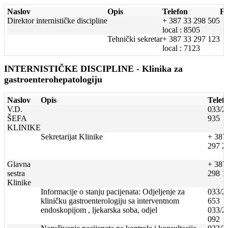
Naslov
Opis
Telefon
F
Direktor internističke discipline
+ 387 33 298 505
local : 8505
Tehnički sekretar
+ 387 33 297 123
local : 7123
INTERNISTIČKE DISCIPLINE - Klinika za
gastroenterohepatologiju
Naslov
Opis
Telef
V.D.
033/2
ŠEFA
935
KLINIKE
Sekretarijat Klinike
+ 387
297 2
Glavna
+ 387
sestra
298 1
Klinike
Informacije o stanju pacijenata: Odjeljenje za
033/2
kliničku gastroenterologiju sa interventnom
653
endoskopijom , ljekarska soba, odjel
033/2
092