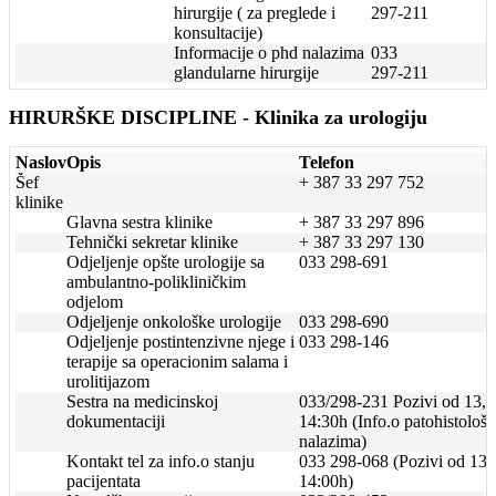
hirurgije ( za preglede i
297-211
konsultacije)
Informacije o phd nalazima
033
glandularne hirurgije
297-211
HIRURŠKE DISCIPLINE - Klinika za urologiju
Naslov
Opis
Telefon
Šef
+ 387 33 297 752
klinike
Glavna sestra klinike
+ 387 33 297 896
Tehnički sekretar klinike
+ 387 33 297 130
Odjeljenje opšte urologije sa
033 298-691
ambulantno-polikliničkim
odjelom
Odjeljenje onkološke urologije
033 298-690
Odjeljenje postintenzivne njege i
033 298-146
terapije sa operacionim salama i
urolitijazom
Sestra na medicinskoj
033/298-231 Pozivi od 13,0
dokumentaciji
14:30h (Info.o patohistološ
nalazima)
Kontakt tel za info.o stanju
033 298-068 (Pozivi od 13:
pacijentata
14:00h)