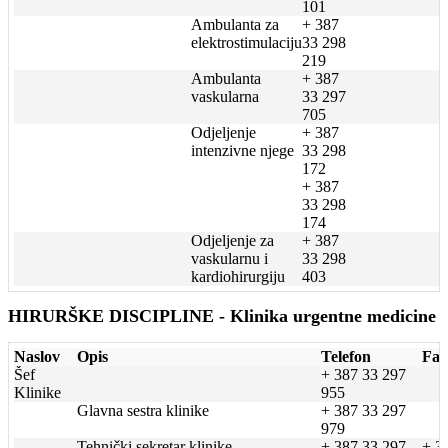
101
Ambulanta za
+ 387
elektrostimulaciju
33 298
219
Ambulanta
+ 387
vaskularna
33 297
705
Odjeljenje
+ 387
intenzivne njege
33 298
172
+ 387
33 298
174
Odjeljenje za
+ 387
vaskularnu i
33 298
kardiohirurgiju
403
HIRURŠKE DISCIPLINE - Klinika urgentne medicine
Naslov
Opis
Telefon
Fax
Šef
+ 387 33 297
Klinike
955
Glavna sestra klinike
+ 387 33 297
979
Tehnički sekretar klinike
+ 387 33 297
+ 3