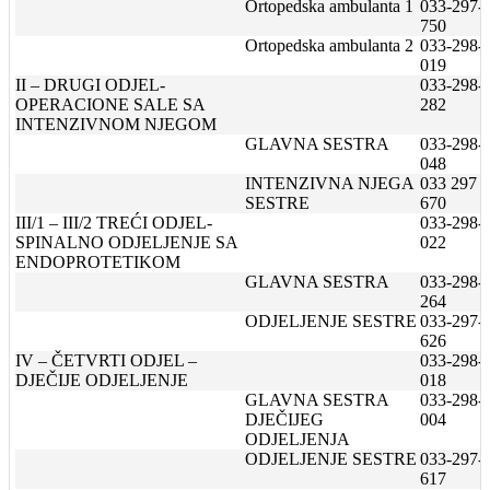
Ortopedska ambulanta 1
033-297-
750
Ortopedska ambulanta 2
033-298-
019
II – DRUGI ODJEL-
033-298-
OPERACIONE SALE SA
282
INTENZIVNOM NJEGOM
GLAVNA SESTRA
033-298-
048
INTENZIVNA NJEGA
033 297
SESTRE
670
III/1 – III/2 TREĆI ODJEL-
033-298-
SPINALNO ODJELJENJE SA
022
ENDOPROTETIKOM
GLAVNA SESTRA
033-298-
264
ODJELJENJE SESTRE
033-297-
626
IV – ČETVRTI ODJEL –
033-298-
DJEČIJE ODJELJENJE
018
GLAVNA SESTRA
033-298-
DJEČIJEG
004
ODJELJENJA
ODJELJENJE SESTRE
033-297-
617