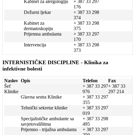
Kabinet za alergologiju
+ 387 33 297
176
Dežurni ljekar
+ 387 33 298
374
Kabinet za
+ 387 33 298
dermatoskopiju
375
Prijemna ambulanta
+ 387 33 297
170
Intervencija
+ 387 33 298
373
INTERNISTIČKE DISCIPLINE - Klinika za
infektivne bolesti
Naslov
Opis
Telefon
Fax
Šef
+ 387 33 297
+ 387 33
i
Klinike
976
297 214
Glavna sestra Klinike
+ 387 33 297
355
Tehnički sekretar klinike
+ 387 33 297
019
Specijalističke ambulante sa
+ 387 33 298
savjetovalištima
495
Prijemno - trijažna ambulanta
+ 387 33 297
250