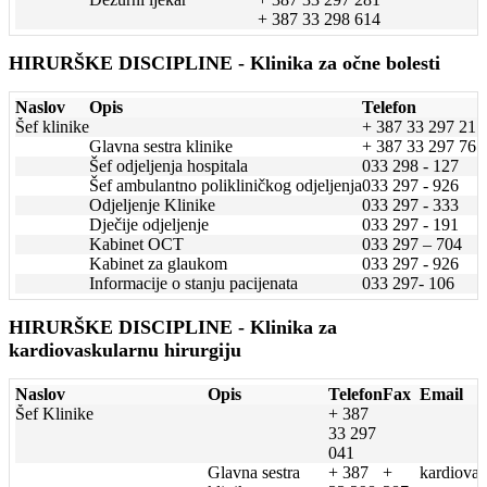
+ 387 33 298 614
HIRURŠKE DISCIPLINE - Klinika za očne bolesti
Naslov
Opis
Telefon
Šef klinike
+ 387 33 297 217
Glavna sestra klinike
+ 387 33 297 767
Šef odjeljenja hospitala
033 298 - 127
Šef ambulantno polikliničkog odjeljenja
033 297 - 926
Odjeljenje Klinike
033 297 - 333
Dječije odjeljenje
033 297 - 191
Kabinet OCT
033 297 – 704
Kabinet za glaukom
033 297 - 926
Informacije o stanju pacijenata
033 297- 106
HIRURŠKE DISCIPLINE - Klinika za
kardiovaskularnu hirurgiju
Naslov
Opis
Telefon
Fax
Email
Šef Klinike
+ 387
33 297
041
Glavna sestra
+ 387
+
kardiovas