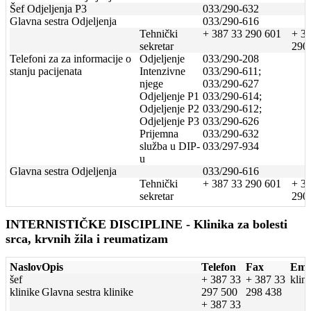
Šef Odjeljenja P3
033/290-632
Glavna sestra Odjeljenja
033/290-616
Tehnički
+ 387 33 290 601
+ 3
sekretar
290
Telefoni za za informacije o
Odjeljenje
033/290-208
stanju pacijenata
Intenzivne
033/290-611;
njege
033/290-627
Odjeljenje P1
033/290-614;
Odjeljenje P2
033/290-612;
Odjeljenje P3
033/290-626
Prijemna
033/290-632
služba u DIP-
033/297-934
u
Glavna sestra Odjeljenja
033/290-616
Tehnički
+ 387 33 290 601
+ 3
sekretar
290
INTERNISTIČKE DISCIPLINE - Klinika za bolesti
srca, krvnih žila i reumatizam
Naslov
Opis
Telefon
Fax
Ema
šef
+ 387 33
+ 387 33
klin
klinike
Glavna sestra klinike
297 500
298 438
+ 387 33