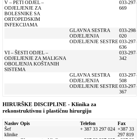
V – PETI ODJEL –
033-297-
ODJELJENJE ZA
669
BOLESNIKE SA
ORTOPEDSKIM
INFEKCIJAMA
GLAVNA SESTRA
033-298-
ODJELJENJA
020
ODJELJENJE SESTRE
033-297-
636
VI – ŠESTI ODJEL –
033-297-
ODJELJENJE ZA MALIGNA
342
OBOLJENJA KOŠTANIH
SISTEMA
GLAVNA SESTRA
033-297-
ODJELJENJA
508
ODJELJENJE SESTRE
033-297-
367
HIRURŠKE DISCIPLINE - Klinika za
rekonstruktivnu i plastičnu hirurgiju
Naslov
Opis
Telefon
Fax
Šef
+ 387 33 297 024
+387 33
klinike
297 819