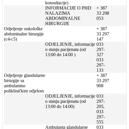
konsultacije)
INFORMACIJE O PHD
+ 387
NALAZIMA
33 298
ABDOMINALNE
053
HIRURGIJE
Odjeljenje onkološke
+ 387
abdominalne hirurgije
33 297
(c4-c5)
147
ODJELJENJE, informacije
033
o stanju pacijenata (od
297-
13:00 do 14:00 )
327
033
297-
133
Odjeljenje glandularne
+ 387
hirurgije sa
33 297
ambulantno
908
polikliničkim odjelom
ODJELJENJE, informacije
033
o stanju pacijenata (od
297-
13:00 do 14:00)
205,
033
297-
555
Ambulanta glandularne
033