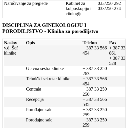
Naručivanje za preglede
Kabinet za
033/250-292
kolposkopiju i
033/250-274
citologiju
DISCIPLINA ZA GINEKOLOGIJU I
PORODILJSTVO - Klinika za porodiljstvo
Naslov
Opis
Telefon
Fax
v.d. Šef
+ 387 33 566
+ 387 33 
klinike
454
861
+ 387 33 
528
Glavna sestra klinike
+ 387 33 250
263
Tehnički sekretar klinike
+ 387 33 566
454
Centrala
+ 387 33 250
250
Recepcija
+ 387 33 566
535
Porođajne sale
+ 387 33 250
259
Porođajne sale
+ 387 33 250
259