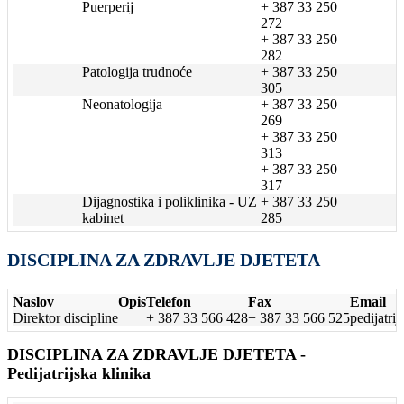
Puerperij
+ 387 33 250
272
+ 387 33 250
282
Patologija trudnoće
+ 387 33 250
305
Neonatologija
+ 387 33 250
269
+ 387 33 250
313
+ 387 33 250
317
Dijagnostika i poliklinika - UZ
+ 387 33 250
kabinet
285
DISCIPLINA ZA ZDRAVLJE DJETETA
Naslov
Opis
Telefon
Fax
Email
Direktor discipline
+ 387 33 566 428
+ 387 33 566 525
pedijatri
DISCIPLINA ZA ZDRAVLJE DJETETA -
Pedijatrijska klinika