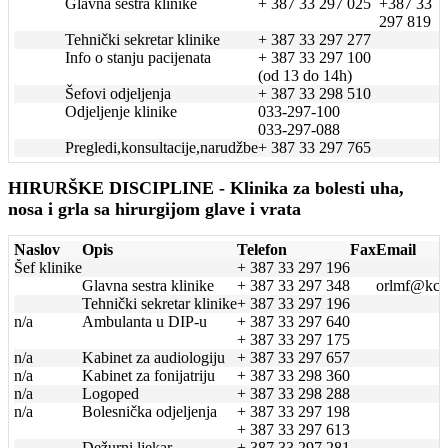
Glavna sestra klinike
+ 387 33 297 025
+387 33
297 819
Tehnički sekretar klinike
+ 387 33 297 277
Info o stanju pacijenata
+ 387 33 297 100
(od 13 do 14h)
Šefovi odjeljenja
+ 387 33 298 510
Odjeljenje klinike
033-297-100
033-297-088
Pregledi,konsultacije,narudžbe
+ 387 33 297 765
HIRURŠKE DISCIPLINE - Klinika za bolesti uha,
nosa i grla sa hirurgijom glave i vrata
Naslov
Opis
Telefon
Fax
Email
Šef klinike
+ 387 33 297 196
Glavna sestra klinike
+ 387 33 297 348
orlmf@kcu
Tehnički sekretar klinike
+ 387 33 297 196
n/a
Ambulanta u DIP-u
+ 387 33 297 640
+ 387 33 297 175
n/a
Kabinet za audiologiju
+ 387 33 297 657
n/a
Kabinet za fonijatriju
+ 387 33 298 360
n/a
Logoped
+ 387 33 298 288
n/a
Bolesnička odjeljenja
+ 387 33 297 198
+ 387 33 297 613
Dežurni ljekar
+ 387 33 297 281