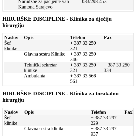
Narudžbe za pacijente van
033/298-453
Kantona Sarajevo
HIRURŠKE DISCIPLINE - Klinika za dječiju
hirurgiju
Naslov
Opis
Telefon
Fax
Šef
+ 387 33 250
klinike
321
Glavna sestra Klinike
+ 387 33 250
346
Tehnički sekretar
+ 387 33 250
+ 387 33 250
klinike
321
334
Ambulanta
+ 387 33 566
561
HIRURŠKE DISCIPLINE - Klinika za torakalnu
hirurgiju
Naslov
Opis
Telefon
Fax
E
Šef
+ 387 33 297
klinike
229
Glavna sestra klinike
+ 387 33 297
t
937