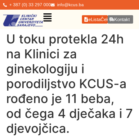
+ 387 (0) 33 297 000
info@kcus.ba
eListaČekanja
Kontakt
U toku protekla 24h
na Klinici za
ginekologiju i
porodiljstvo KCUS-a
rođeno je 11 beba,
od čega 4 dječaka i 7
djevojčica.