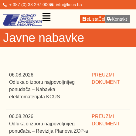
+ 387 (0) 33 297 000
info@kcus.ba
eListaČekanja
Kontakt
Javne nabavke
06.08.2026.
PREUZMI
Odluka o izboru najpovoljnijeg
DOKUMENT
ponuđača – Nabavka
elektromaterijala KCUS
06.08.2026.
PREUZMI
Odluka o izboru najpovoljnijeg
DOKUMENT
ponuđača – Revizija Planova ZOP-a