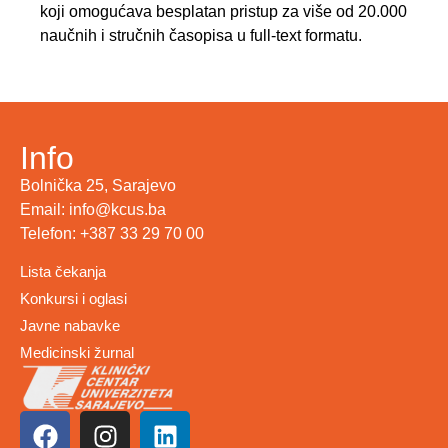
koji omogućava besplatan pristup za više od 20.000
naučnih i stručnih časopisa u full-text formatu.
Info
Bolnička 25, Sarajevo
Email: info@kcus.ba
Telefon: +387 33 29 70 00
Lista čekanja
Konkursi i oglasi
Javne nabavke
Medicinski žurnal