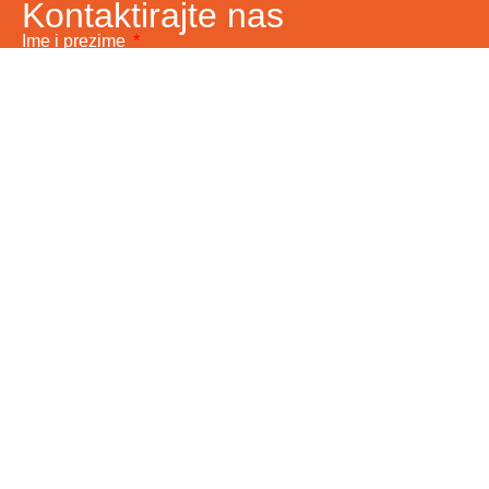
Kontaktirajte nas
Ime i prezime
Vaš email
Telefon
Poruka
Pošalji