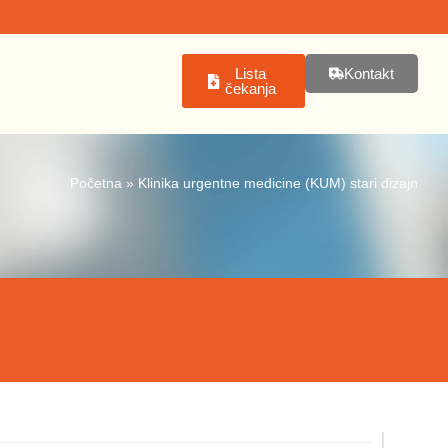
Lista
Kontakt
čekanja
Početna
»
Klinika urgentne medicine (KUM) stari dizajn