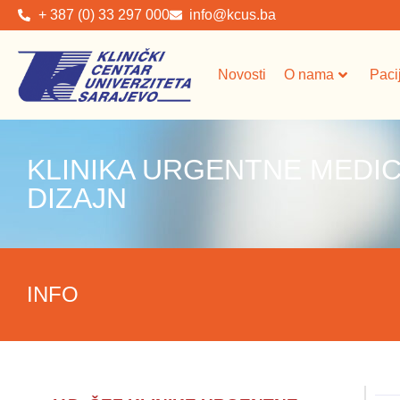
+ 387 (0) 33 297 000
info@kcus.ba
Novosti
O nama
Paci
KLINIKA URGENTNE MEDIC
DIZAJN
INFO