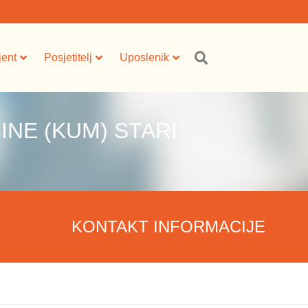
jent
Posjetitelj
Uposlenik
INE (KUM) STARI
KONTAKT INFORMACIJE