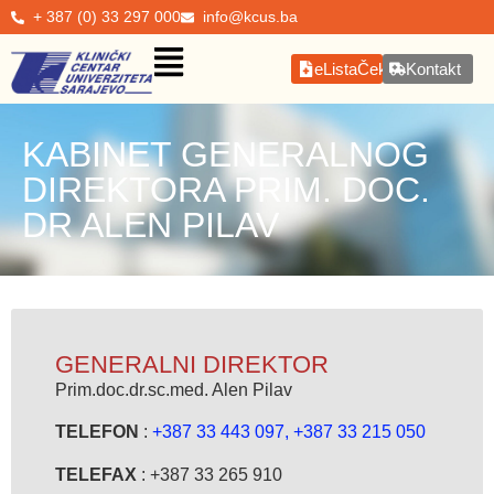
+ 387 (0) 33 297 000
info@kcus.ba
eListaČekanja
Kontakt
KABINET GENERALNOG
DIREKTORA PRIM. DOC.
DR ALEN PILAV
GENERALNI DIREKTOR
Prim.doc.dr.sc.med. Alen Pilav
TELEFON
:
+387 33 443 097,
+387 33 215 050
TELEFAX
: +387 33 265 910