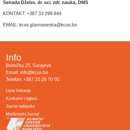
Senada Džebo, dr. sci. zdr. nauka, DMS
KONTAKT: +387 33 298 844
EMAIL: kcus.glavnasestra@kcus.ba
Info
Bolnička 25, Sarajevo
Email: info@kcus.ba
Telefon: +387 33 29 70 00
Lista čekanja
Konkursi i oglasi
Javne nabavke
Medicinski žurnal