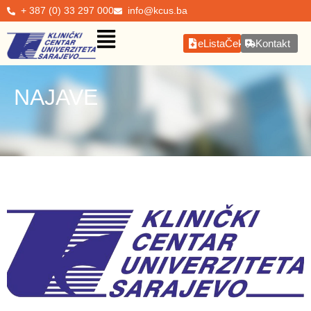
+ 387 (0) 33 297 000
info@kcus.ba
eListaČekanja
Kontakt
NAJAVE