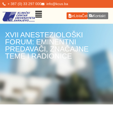
+ 387 (0) 33 297 000
info@kcus.ba
eListaČekanja
Kontakt
XVII ANESTEZIOLOŠKI
FORUM: EMINENTNI
PREDAVAČI, ZNAČAJNE
TEME I RADIONICE