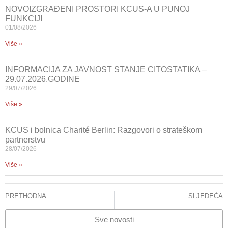
NOVOIZGRAĐENI PROSTORI KCUS-A U PUNOJ
FUNKCIJI
01/08/2026
Više »
INFORMACIJA ZA JAVNOST STANJE CITOSTATIKA –
29.07.2026.GODINE
29/07/2026
Više »
KCUS i bolnica Charité Berlin: Razgovori o strateškom
partnerstvu
28/07/2026
Više »
PRETHODNA
SLJEDEĆA
Dr. Adem Ćemerlić iz SAD održao predavanje na Pedijatrijskoj klinici KCUS-a
Stanje – Citostatici
Sve novosti