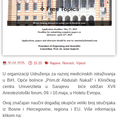
30.04.2025.
15:20
Najave
,
Novosti
,
Vijesti
U organizaciji Udruženja za razvoj medicinskih istraživanja
u BiH, Opće bolnice „Prim.dr Abdulah Nakaš“ i Kliničkog
centra Univerziteta u Sarajevu biće održan XVII
Anesteziološki forum, 09. i 10.maja, u Hotelu Evropa.
Ovaj značajan naučni događaj okupiće veliki broj stručnjaka
iz Bosne i Hercegovine, regiona i EU. Više informacija
klikom na: