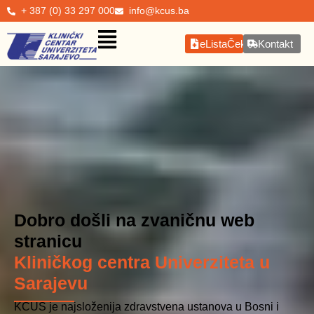
+ 387 (0) 33 297 000
info@kcus.ba
eListaČekanja
Kontakt
Dobro došli na zvaničnu web
stranicu
Kliničkog centra Univerziteta u
Sarajevu
KCUS je najsloženija zdravstvena ustanova u Bosni i