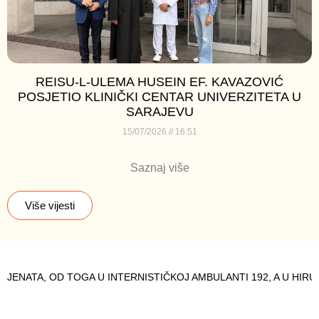
REISU-L-ULEMA HUSEIN EF. KAVAZOVIĆ
POSJETIO KLINIČKI CENTAR UNIVERZITETA U
SARAJEVU
15/07/2026
16:51
Saznaj više
Više vijesti
INTERNISTIČKOJ AMBULANTI 192, A U HIRURŠKOJ 194 PACIJENA