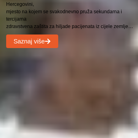
Hercegovini,
mjesto na kojem se svakodnevno pruža sekundarna i
tercijarna
zdravstvena zaštita za hiljade pacijenata iz cijele zemlje…
Saznaj više