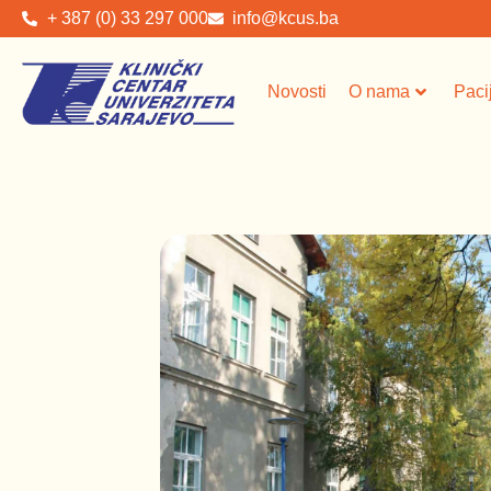
+ 387 (0) 33 297 000
info@kcus.ba
Novosti
O nama
Paci