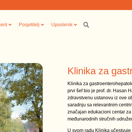
jent
Posjetitelj
Uposlenik
Klinika za gast
Klinika za gastroenterohepatol
prvi šef bio je prof. dr. Hasan
zdravstvenu ustanovu iz ove obl
saradnju sa relevantnim centrima
značajan edukacioni centar za lj
međunarodnih stručnih udruže
U svom radu Klinika učestvuje