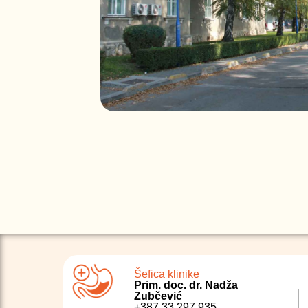
Šefica klinike
Prim. doc. dr. Nadža
Zubčević
+387 33 297 935