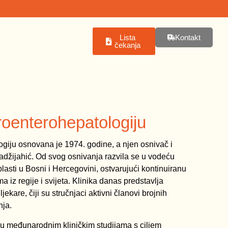
Lista
Kontakt
čekanja
roenterohepatologiju
ogiju osnovana je 1974. godine, a njen osnivač i
 Hadžijahić. Od svog osnivanja razvila se u vodeću
asti u Bosni i Hercegovini, ostvarujući kontinuiranu
 iz regije i svijeta. Klinika danas predstavlja
ekare, čiji su stručnjaci aktivni članovi brojnih
nja.
 u međunarodnim kliničkim studijama s ciljem