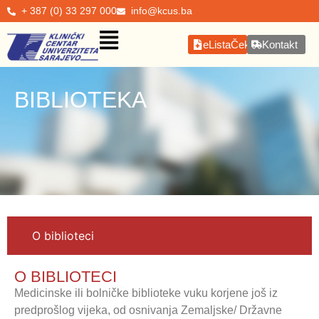
+ 387 (0) 33 297 000
info@kcus.ba
eListaČekanja
Kontakt
BIBLIOTEKA
O biblioteci
O BIBLIOTECI
Medicinske ili bolničke biblioteke vuku korjene još iz
predprošlog vijeka, od osnivanja Zemaljske/ Državne