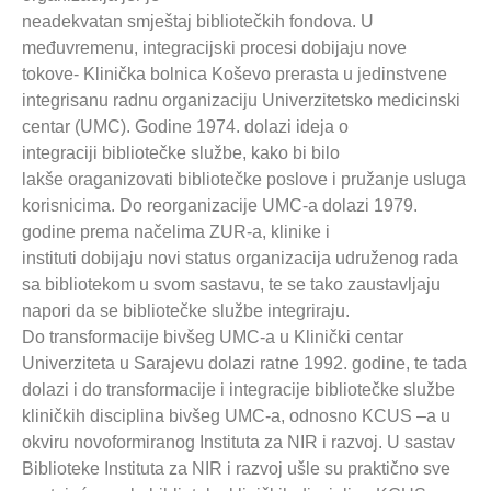
neadekvatan smještaj bibliotečkih fondova. U
međuvremenu, integracijski procesi dobijaju nove
tokove- Klinička bolnica Koševo prerasta u jedinstvene
integrisanu radnu organizaciju Univerzitetsko medicinski
centar (UMC). Godine 1974. dolazi ideja o
integraciji bibliotečke službe, kako bi bilo
lakše oraganizovati bibliotečke poslove i pružanje usluga
korisnicima. Do reorganizacije UMC-a dolazi 1979.
godine prema načelima ZUR-a, klinike i
instituti dobijaju novi status organizacija udruženog rada
sa bibliotekom u svom sastavu, te se tako zaustavljaju
napori da se bibliotečke službe integriraju.
Do transformacije bivšeg UMC-a u Klinički centar
Univerziteta u Sarajevu dolazi ratne 1992. godine, te tada
dolazi i do transformacije i integracije bibliotečke službe
kliničkih disciplina bivšeg UMC-a, odnosno KCUS –a u
okviru novoformiranog Instituta za NIR i razvoj. U sastav
Biblioteke Instituta za NIR i razvoj ušle su praktično sve