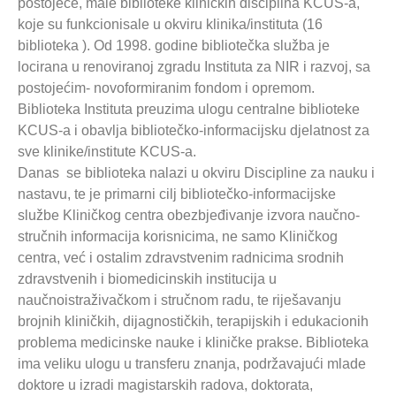
postojeće, male biblioteke kliničkih disciplina KCUS-a,
koje su funkcionisale u okviru klinika/instituta (16
biblioteka ). Od 1998. godine bibliotečka služba je
locirana u renoviranoj zgradu Instituta za NIR i razvoj, sa
postojećim- novoformiranim fondom i opremom.
Biblioteka Instituta preuzima ulogu centralne biblioteke
KCUS-a i obavlja bibliotečko-informacijsku djelatnost za
sve klinike/institute KCUS-a.
Danas se biblioteka nalazi u okviru Discipline za nauku i
nastavu, te je primarni cilj bibliotečko-informacijske
službe Kliničkog centra obezbjeđivanje izvora naučno-
stručnih informacija korisnicima, ne samo Kliničkog
centra, već i ostalim zdravstvenim radnicima srodnih
zdravstvenih i biomedicinskih institucija u
naučnoistraživačkom i stručnom radu, te riješavanju
brojnih kliničkih, dijagnostičkih, terapijskih i edukacionih
problema medicinske nauke i kliničke prakse. Biblioteka
ima veliku ulogu u transferu znanja, podržavajući mlade
doktore u izradi magistarskih radova, doktorata,