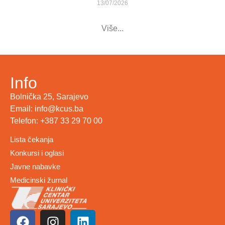
13/07/2026
Više...
Info
Bolnička 25, Sarajevo
Email: info@kcus.ba
Telefon: +387 33 29 70 00
Lista čekanja
Konkursi i oglasi
Javne nabavke
Medicinski žurnal