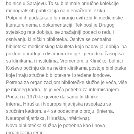
bolnice u Sarajevu. To su bile male priručne kolekcije
monografskih publikacija na njemačkom jeziku.
Potpunijih podataka o formiranju ovih zbirki medicinske
literature nema u dokumentaciji. Tek poslije Drugog
svjetskog rata dobijaju se značajnijI podaci o radu i
osnivanju kliničkih biblioteka. Osniva se centralna
biblioteka medicinskog fakulteta koja nabavlja, dobija na
poklon, obrađuje i distribuira knjige i periodiku časopisa
sa klinikama i institutima. Vremenom, u Kliničkoj bolnici
Koševo počinju da na nekim klinikama postoje biblioteke
koje imaju stručne bibliotekare i sređene fondove.
Potreba za organizacijom bibliotečke službe je veća, više
je mlađeg kadra, te je veća potreba za informisanjem.
Podaci iz 1970-te govore da samo tri klinike
Interna, Hiruška i Neuropsihijatrijska raspolažu sa
stručnim kadrom, a 4 sa podacima o broju (Interna,
Neuropsihijatriska, Hirurška, Infektivna).
Nova bibliotečka služba je potrebna kao i nova
organizacija jer je