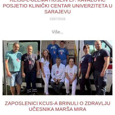
POSJETIO KLINIČKI CENTAR UNIVERZITETA U
SARAJEVU
15/07/2026
Više...
ZAPOSLENICI KCUS-A BRINULI O ZDRAVLJU
UČESNIKA MARŠA MIRA