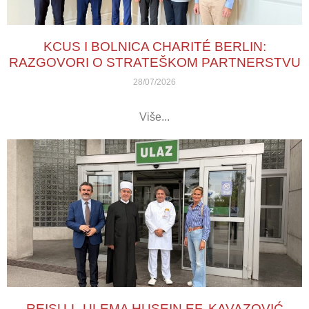
KCUS I BOLNICA CHARITÉ BERLIN:
RAZGOVORI O STRATEŠKOM PARTNERSTVU
28/07/2026
Više...
REISU-L-ULEMA HUSEIN EF. KAVAZOVIĆ