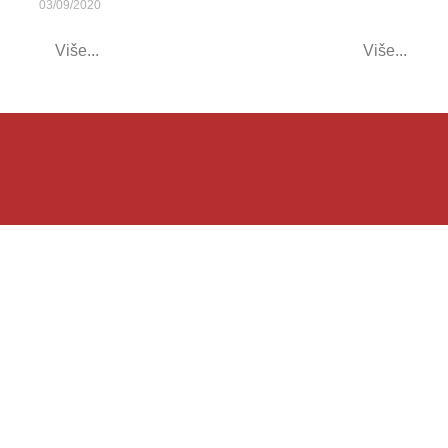
03/09/2020
Više...
Više...