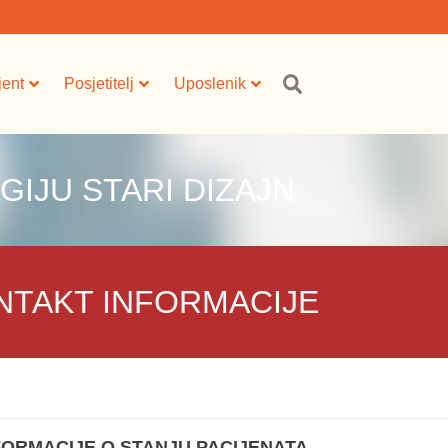
jent
Posjetitelj
Uposlenik
GIJU STARI DIZAJN
NTAKT INFORMACIJE
FORMACIJE O STANJU PACIJENATA