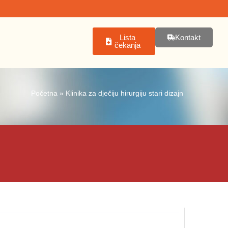
Lista
Kontakt
čekanja
Početna
»
Klinika za dječiju hirurgiju stari dizajn