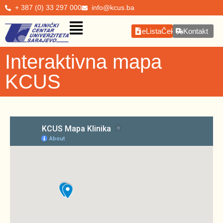
+ 387 (0) 33 297 000
info@kcus.ba
eListaČekanja
Kontakt
Interaktivna mapa
KCUS