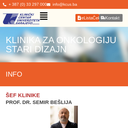
+ 387 (0) 33 297 000
info@kcus.ba
eListaČekanja
Kontakt
KLINIKA ZA ONKOLOGIJU
STARI DIZAJN
INFO
ŠEF KLINIKE
PROF. DR. SEMIR BEŠLIJA