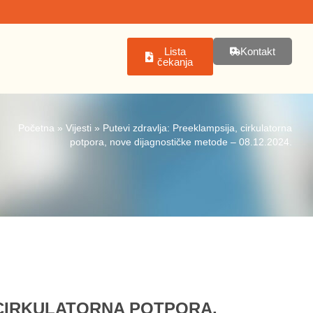
Lista
Kontakt
čekanja
Početna
»
Vijesti
»
Putevi zdravlja: Preeklampsija, cirkulatorna
potpora, nove dijagnostičke metode – 08.12.2024.
 CIRKULATORNA POTPORA,