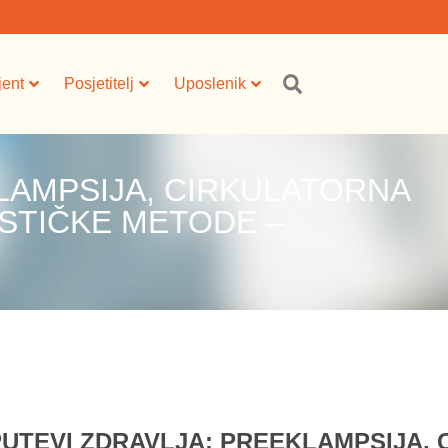
jent
Posjetitelj
Uposlenik
LAMPSIJA, CIRKULATORNA
STIČKE METODE –
PUTEVI ZDRAVLJA: PREEKLAMPSIJA,