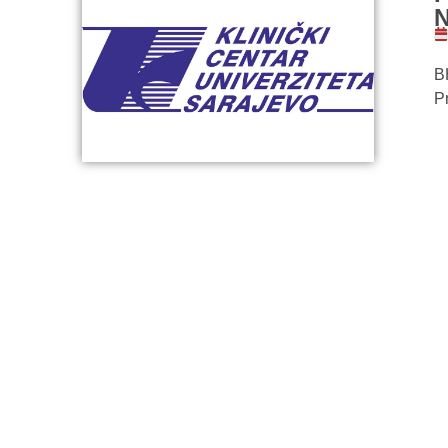
N
B
P