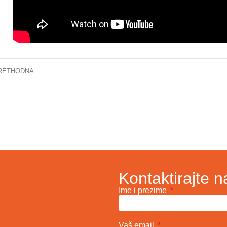
RETHODNA
z metastaze ili raka poslije minimalno invazivne procedure – 10.11.2024.
13
Kontaktirajte n
Ime i prezime
Vaš email