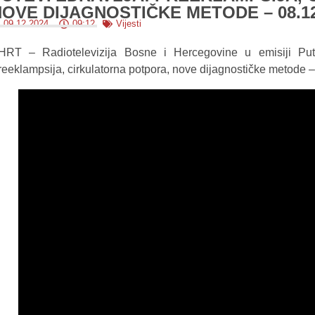
OVE DIJAGNOSTIČKE METODE – 08.12
09.12.2024.
09:12
Vijesti
HRT – Radiotelevizija Bosne i Hercegovine u emisiji Pute
reeklampsija, cirkulatorna potpora, nove dijagnostičke metode –