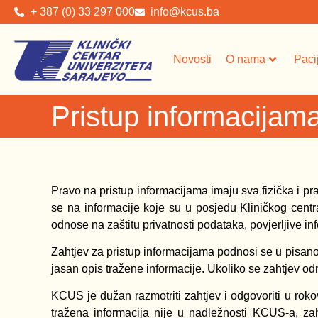
+ 387 (0) 33 297 000
info@kcus.ba
Novosti
O nama
Paci
Pristup informacijam
Pravo na pristup informacijama imaju sva fizička i p
se na informacije koje su u posjedu Kliničkog cent
odnose na zaštitu privatnosti podataka, povjerljive info
Zahtjev za pristup informacijama podnosi se u pisanoj 
jasan opis tražene informacije. Ukoliko se zahtjev od
KCUS je dužan razmotriti zahtjev i odgovoriti u rok
tražena informacija nije u nadležnosti KCUS-a, zahtj