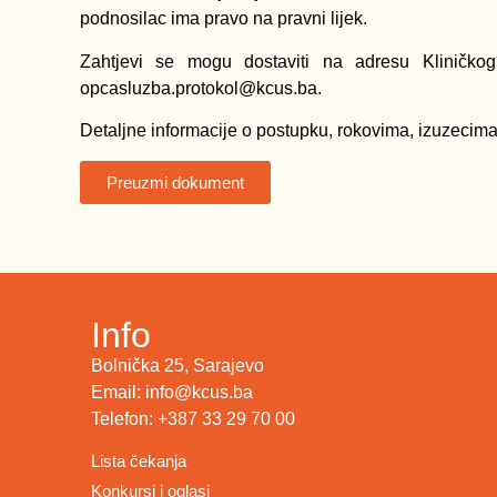
podnosilac ima pravo na pravni lijek.
Zahtjevi se mogu dostaviti na adresu Kliničkog
opcasluzba.protokol@kcus.ba.
Detaljne informacije o postupku, rokovima, izuzecim
Preuzmi dokument
Info
Bolnička 25, Sarajevo
Email: info@kcus.ba
Telefon: +387 33 29 70 00
Lista čekanja
Konkursi i oglasi