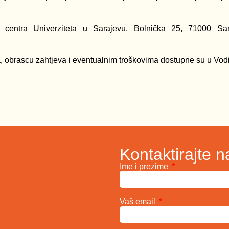
 centra Univerziteta u Sarajevu, Bolnička 25, 71000 Sar
a, obrascu zahtjeva i eventualnim troškovima dostupne su u Vod
Kontaktirajte n
Ime i prezime
Vaš email