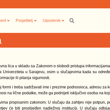
jent
Posjetitelj
Uposlenik
a
ravna lica u skladu sa Zakonom o slobodi pristupa informacija
ra Univerziteta u Sarajevu, osim u slučajevima kada su određ
rmacije ili pitanja sigurnosti.
formi i treba sadržavati ime i prezime podnosioca, adresu za kon
nosi na lične podatke, može ga podnijeti isključivo osoba na koju
ovima propisanim zakonom. U slučaju da zahtjev nije potpun, po
ev će biti proslijeđen nadležnoj instituciji. U slučaju odbijanj