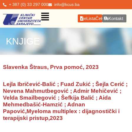
+ 387 (0) 33 297 000
info@kcus.ba
eListaČekanja
Kontakt
KNJIGE
Slavenka Štraus, Prva pomoć, 2023
Lejla Ibričević-Balić ; Fuad Zukić ; Šejla Cerić ;
Nevena Mahmutbegović ; Admir Mehičević ;
Velda Smailbegović ; Šefkija Balić ; Aida
Mehmedbašić-Hamzić ; Adnan
Papović,Myeloma multiplex : dijagnostički i
terapijski pristup,2023