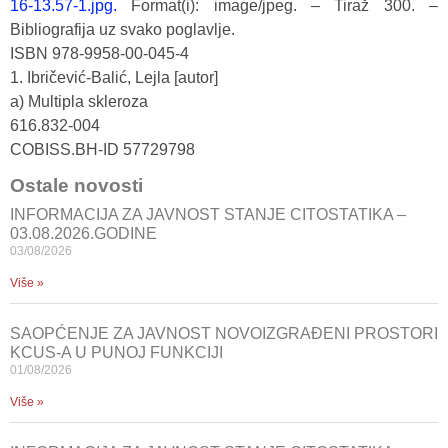
16-13.57-1.jpg.
Format(i): image/jpeg. – Tiraž 300. –
Bibliografija uz svako poglavlje.
ISBN 978-9958-00-045-4
​1. Ibričević-Balić, Lejla [autor]
a) Multipla skleroza
616.832-004
COBISS.BH-ID 57729798
Ostale novosti
INFORMACIJA ZA JAVNOST STANJE CITOSTATIKA –
03.08.2026.GODINE
03/08/2026
Više »
SAOPĆENJE ZA JAVNOST NOVOIZGRAĐENI PROSTORI
KCUS-A U PUNOJ FUNKCIJI
01/08/2026
Više »