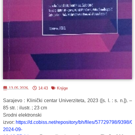
13.05.2026.
14:43
Knjige
Sarajevo : Klinički centar Univerziteta, 2023 ([s. l. : s. n.]). –
85 str. : ilustr. ; 23 cm
Srodni elektronski
izvor:
https://d.cobiss.net/repository/bh/files/57729798/9398
2024-09-