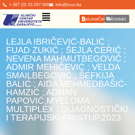
+ 387 (0) 33 297 000
info@kcus.ba
eListaČekanja
Kontakt
LEJLA IBRIČEVIĆ-BALIĆ ;
FUAD ZUKIĆ ; ŠEJLA CERIĆ ;
NEVENA MAHMUTBEGOVIĆ ;
ADMIR MEHIČEVIĆ ; VELDA
SMAILBEGOVIĆ ; ŠEFKIJA
BALIĆ ; AIDA MEHMEDBAŠIĆ-
HAMZIĆ ; ADNAN
PAPOVIĆ,MYELOMA
MULTIPLEX : DIJAGNOSTIČKI
I TERAPIJSKI PRISTUP,2023