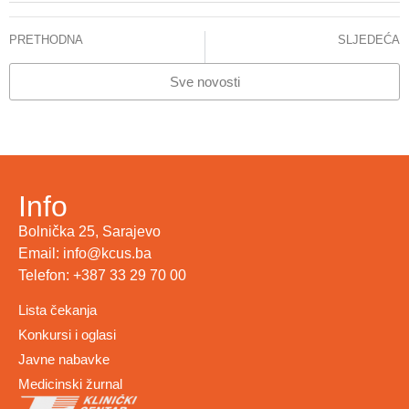
PRETHODNA
SLJEDEĆA
Mohammad Abou El-Ardat; Sebija Izetbegović, Priručnik za trudnice i buduće majke, 2023
Slavenka Štraus, Prva pomoć, 2023
Sve novosti
Info
Bolnička 25, Sarajevo
Email: info@kcus.ba
Telefon: +387 33 29 70 00
Lista čekanja
Konkursi i oglasi
Javne nabavke
Medicinski žurnal