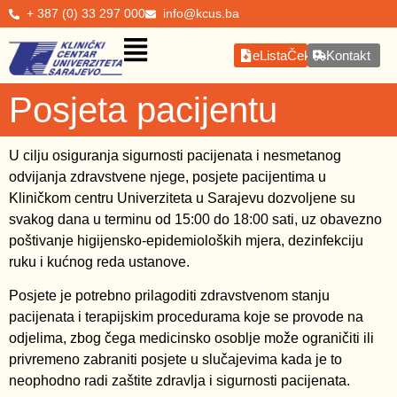
+ 387 (0) 33 297 000
info@kcus.ba
eListaČekanja
Kontakt
Posjeta pacijentu
U cilju osiguranja sigurnosti pacijenata i nesmetanog
odvijanja zdravstvene njege, posjete pacijentima u
Kliničkom centru Univerziteta u Sarajevu dozvoljene su
svakog dana u terminu od 15:00 do 18:00 sati, uz obavezno
poštivanje higijensko-epidemioloških mjera, dezinfekciju
ruku i kućnog reda ustanove.
Posjete je potrebno prilagoditi zdravstvenom stanju
pacijenata i terapijskim procedurama koje se provode na
odjelima, zbog čega medicinsko osoblje može ograničiti ili
privremeno zabraniti posjete u slučajevima kada je to
neophodno radi zaštite zdravlja i sigurnosti pacijenata.