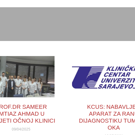
ROF.DR SAMEER
KCUS: NABAVLJ
IMTIAZ AHMAD U
APARAT ZA RA
JETI OČNOJ KLINICI
DIJAGNOSTIKU TU
OKA
09/04/2025