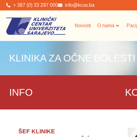
+ 387 (0) 33 297 000
info@kcus.ba
Novosti
O nama
Paci
KLINIKA ZA OČNE BOLESTI
INFO
K
ŠEF KLINIKE