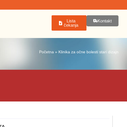
Lista
Kontakt
čekanja
Početna
»
Klinika za očne bolesti stari dizajn
TA