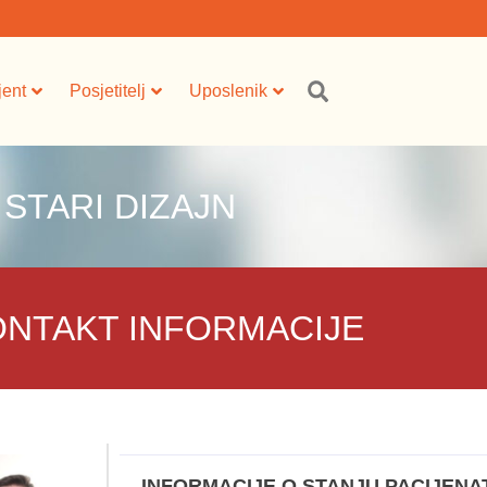
jent
Posjetitelj
Uposlenik
 STARI DIZAJN
ONTAKT INFORMACIJE
INFORMACIJE O STANJU PACIJENA