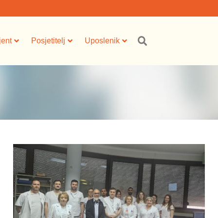
jent
Posjetitelj
Uposlenik