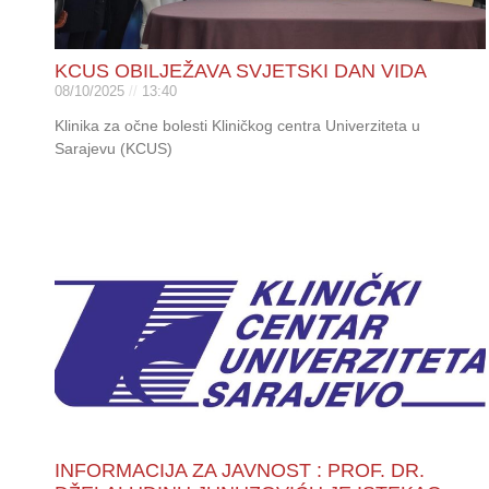
KCUS OBILJEŽAVA SVJETSKI DAN VIDA
08/10/2025
13:40
Klinika za očne bolesti Kliničkog centra Univerziteta u
Sarajevu (KCUS)
INFORMACIJA ZA JAVNOST : PROF. DR.