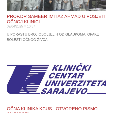
PROF.DR SAMEER IMTIAZ AHMAD U POSJETI
OČNOJ KLINICI
09/04/2025
10:37
U PORASTU BROJ OBOLJELIH OD GLAUKOMA, OPAKE
BOLESTI OČNOG ŽIVCA
OČNA KLINIKA KCUS : OTVORENO PISMO