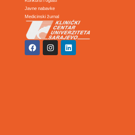
Konkursi i oglasi
Javne nabavke
Medicinski žurnal