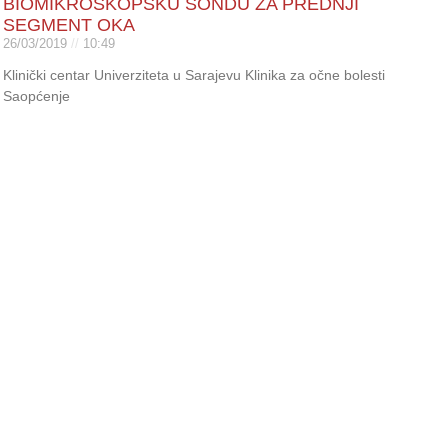
BIOMIKROSKOPSKU SONDU ZA PREDNJI
SEGMENT OKA
26/03/2019
10:49
Klinički centar Univerziteta u Sarajevu Klinika za očne bolesti
Saopćenje