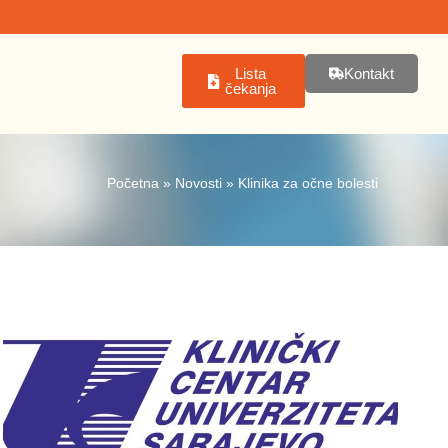
Lista
Kontakt
čekanja
Početna
»
Novosti
»
Klinika za očne bolesti