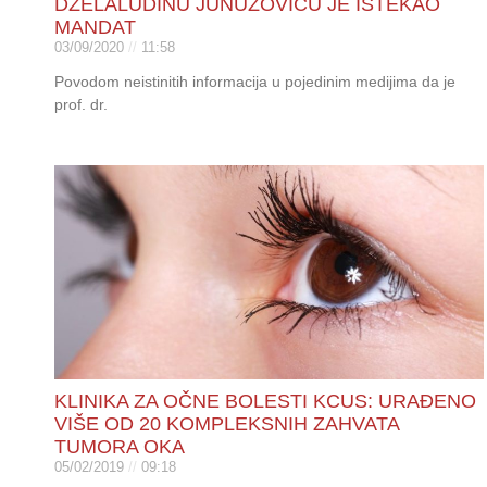
DŽELALUDINU JUNUZOVIĆU JE ISTEKAO
MANDAT
03/09/2020
11:58
Povodom neistinitih informacija u pojedinim medijima da je
prof. dr.
KLINIKA ZA OČNE BOLESTI KCUS: URAĐENO
VIŠE OD 20 KOMPLEKSNIH ZAHVATA
TUMORA OKA
05/02/2019
09:18