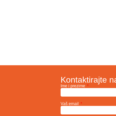
Kontaktirajte n
Ime i prezime
Vaš email