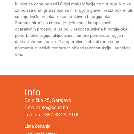
Klinika za očne bolesti i Odjel maksilofacijalne hirurgije Klinike
za bolesti uha, grla i nosa sa hirurgijom glave i vrata pokrenuli
su zajednički projekat rekonstruktivne hirurgije oka.
Zadatak hirurških timova je rješavanje kompleksnih
operativnih procedura na polju rekonstruktivne hirurgije oka i
periorbitalne regije, uključujući i tumore pomenute regije i
dakriocistorinostomije. Ovi operativni zahvati rade se po
normama svjetskih centara iz oblasti rekonstrukcije i adneksa
oka.
Info
Bolnička 25, Sarajevo
Email: info@kcus.ba
Telefon: +387 33 29 70 00
Lista čekanja