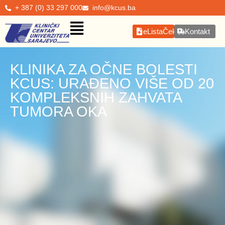
+ 387 (0) 33 297 000
info@kcus.ba
eListaČekanja
Kontakt
KLINIKA ZA OČNE BOLESTI
KCUS: URAĐENO VIŠE OD 20
KOMPLEKSNIH ZAHVATA
TUMORA OKA