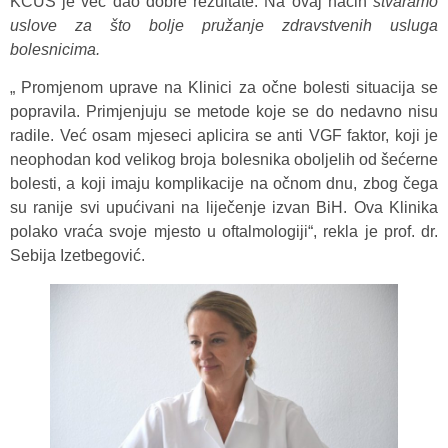
KCUS je već dao dobre rezultate. Na ovaj način
stvaramo
uslove za što bolje pružanje zdravstvenih usluga
bolesnicima.
„ Promjenom uprave na Klinici za očne bolesti situacija se
popravila. Primjenjuju se metode koje se do nedavno nisu
radile. Već osam mjeseci aplicira se anti VGF faktor, koji je
neophodan kod velikog broja bolesnika oboljelih od šećerne
bolesti, a koji imaju komplikacije na očnom dnu, zbog čega
su ranije svi upućivani na liječenje izvan BiH. Ova Klinika
polako vraća svoje mjesto u oftalmologiji“, rekla je prof. dr.
Sebija Izetbegović.