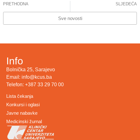
PRETHODNA
SLJEDEĆA
SAOPĆENJE ZA JAVNOST : KCUS je ponosni partner Olimpijade mladih u Sarajevu
Reakcija Klinike za infektologiju KCUS
Sve novosti
Info
Bolnička 25, Sarajevo
Email: info@kcus.ba
Telefon: +387 33 29 70 00
Lista čekanja
Konkursi i oglasi
Javne nabavke
Medicinski žurnal