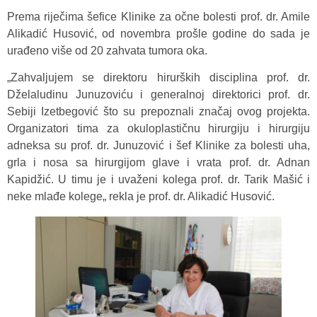
Prema riječima šefice Klinike za očne bolesti prof. dr. Amile
Alikadić Husović, od novembra prošle godine do sada je
urađeno više od 20 zahvata tumora oka.
„Zahvaljujem se direktoru hirurških disciplina prof. dr.
Dželaludinu Junuzoviću i generalnoj direktorici prof. dr.
Sebiji Izetbegović što su prepoznali značaj ovog projekta.
Organizatori tima za okuloplastičnu hirurgiju i hirurgiju
adneksa su prof. dr. Junuzović i šef Klinike za bolesti uha,
grla i nosa sa hirurgijom glave i vrata prof. dr. Adnan
Kapidžić. U timu je i uvaženi kolega prof. dr. Tarik Mašić i
neke mlađe kolege„ rekla je prof. dr. Alikadić Husović.