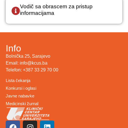
Vodič sa obrascem za pristup
informacijama
Info
Bolnička 25, Sarajevo
Email: info@kcus.ba
Telefon: +387 33 29 70 00
Lista čekanja
Konkursi i oglasi
Javne nabavke
Medicinski žurnal