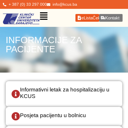
+ 387 (0) 33 297 000
info@kcus.ba
eListaČekanja
Kontakt
INFORMACIJE ZA
PACIJENTE
Informativni letak za hospitalizaciju u
KCUS
Posjeta pacijentu u bolnicu