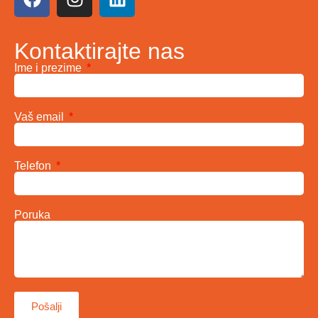
Kontaktirajte nas
Ime i prezime
Vaš email
Telefon
Poruka
Pošalji