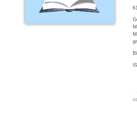
6
G
M
M
gr
Bi
I
P
ČE