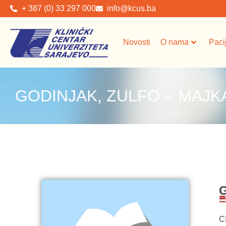
+ 387 (0) 33 297 000
info@kcus.ba
Novosti
O nama
Paci
GODINJAK, ZULFO – MAJKA
G
C