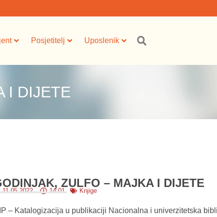
jent
Posjetitelj
Uposlenik
 I DIJETE
ODINJAK, ZULFO – MAJKA I DIJETE
11.05.2022.
14:01
Knjige
IP – Katalogizacija u publikaciji Nacionalna i univerzitetska bi