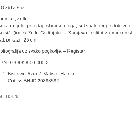
18.2613.952
odinjak, Zulfo
ajka i dijete: porođaj, ishrana, njega, seksualno reproduktivno 
aksić; (index Zulfo Godinjak). – Sarajevo: Institut za naučnoist
af. prikazi ; 25 cm
bliografija uz svako poglavlje. – Registar
SBN 978-9958-00-000-3
Biščević, Azra 2. Maksić, Hajrija
Cobiss.BH-ID 20888582
RETHODNA
KIĆ, ELVIRA – NORMALNO I DEVIJANTNO U PONAŠANJU LJUDI