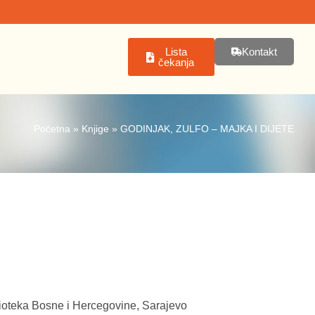
Lista
Kontakt
čekanja
Početna
»
Knjige
»
GODINJAK, ZULFO – MAJKA I DIJETE
blioteka Bosne i Hercegovine, Sarajevo