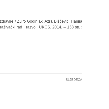
zdravlje / Zulfo Godinjak, Azra Biščević, Hajrija
raživački rad i razvoj, UKCS, 2014. – 138 str. :
SLJEDEĆA
HASANBEGOVIĆ, EDO – DJEČIJA HEMATOLOGIJA