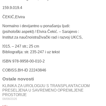
159.9.019.4
ČEKIĆ,Elvira
Normalno i devijantno u ponašanju ljudi:
(psihološki aspekt) / Elvira Čekić. – Sarajevo :
Institut za naučnoistraživački rad i razvoj UKCS,
– 247 str.; 25 cm
Bibliografija: str. 235-247 i uz tekst
ISBN 978-9958-00-010-2
COBISS.BH-ID 22243846
Ostale novosti
KLINIKA ZA UROLOGIJU S TRANSPLANTACIJOM
PRESELJENA U SAVREMENO OPREMLJENE
PROSTORIJE
08/08/2026