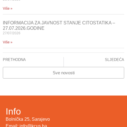
Više »
INFORMACIJA ZA JAVNOST STANJE CITOSTATIKA –
27.07.2026.GODINE
27/07/2026
Više »
PRETHODNA
SLJEDEĆA
ALAJBEGOVIĆ-HALIMIĆ, JASMINA – DIJETE I VID: VODIČ ZA PACIJENTE, RODITELJE, STARATELJE I ODGAJATELJE
GODINJAK, ZULFO – MAJKA I DIJETE
Sve novosti
Info
Bolnička 25, Sarajevo
Email: info@kcus.ba