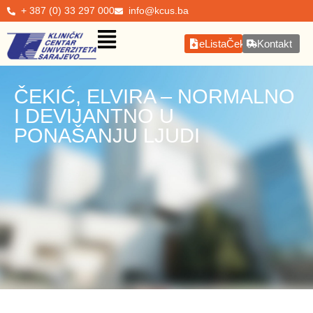
+ 387 (0) 33 297 000
info@kcus.ba
eListaČekanja
Kontakt
ČEKIĆ, ELVIRA – NORMALNO
I DEVIJANTNO U
PONAŠANJU LJUDI