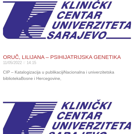
ORUČ, LILIJANA – PSIHIJATRIJSKA GENETIKA
11/05/2022
14:15
CIP – Katalogizacija u publikacijiNacionalna i univerzitetska
bibliotekaBosne i Hercegovine,