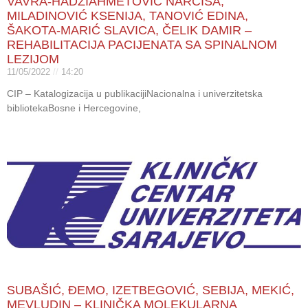
VAVRA-HADŽIAHMETOVIĆ NARCISA,
MILADINOVIĆ KSENIJA, TANOVIĆ EDINA,
ŠAKOTA-MARIĆ SLAVICA, ČELIK DAMIR –
REHABILITACIJA PACIJENATA SA SPINALNOM
LEZIJOM
11/05/2022
14:20
CIP – Katalogizacija u publikacijiNacionalna i univerzitetska
bibliotekaBosne i Hercegovine,
SUBAŠIĆ, ĐEMO, IZETBEGOVIĆ, SEBIJA, MEKIĆ,
MEVLUDIN – KLINIČKA MOLEKULARNA