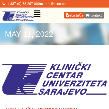
+ 387 (0) 33 297 000
info@kcus.ba
eListaČekanja
Kontakt
MAY 11, 2022