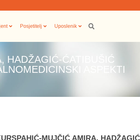
jent
Posjetitelj
Uposlenik
, HADŽAGIĆ-ĆATIBUŠIĆ
IJALNOMEDICINSKI ASPEKTI
KURSPAHIĆ-MUJČIĆ AMIRA, HADŽAGIĆ-