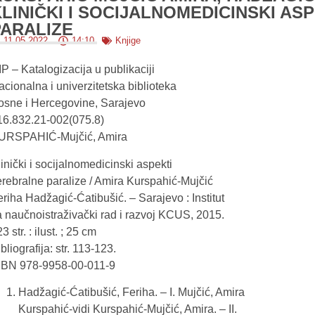
KLINIČKI I SOCIJALNOMEDICINSKI A
PARALIZE
11.05.2022.
14:10
Knjige
P – Katalogizacija u publikaciji
cionalna i univerzitetska biblioteka
osne i Hercegovine, Sarajevo
16.832.21-002(075.8)
URSPAHIĆ-Mujčić, Amira
inički i socijalnomedicinski aspekti
erebralne paralize / Amira Kurspahić-Mujčić
riha Hadžagić-Ćatibušić. – Sarajevo : Institut
a naučnoistraživački rad i razvoj KCUS, 2015.
3 str. : ilust. ; 25 cm
bliografija: str. 113-123.
SBN 978-9958-00-011-9
Hadžagić-Ćatibušić, Feriha. – I. Mujčić, Amira
Kurspahić-vidi Kurspahić-Mujčić, Amira. – II.