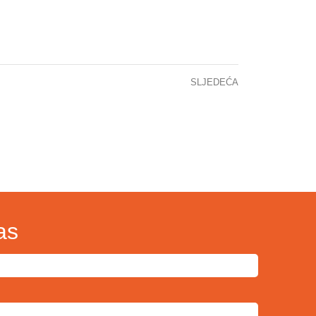
SLJEDEĆA
LINCENDER-CVIJETIĆ, LIDIJA, PREVLJAK, SABINA, VEGAR-ZUBOVIĆ, SANDRA, JAGANJAC, SUAD – RADIOLOGIJA URINARNOG TRAKTA
as