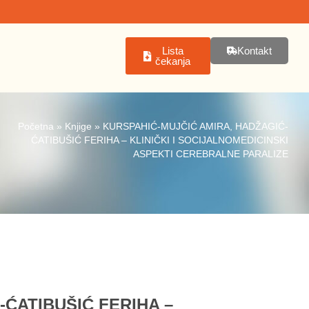
Lista
Kontakt
čekanja
Početna
»
Knjige
»
KURSPAHIĆ-MUJČIĆ AMIRA, HADŽAGIĆ-
ĆATIBUŠIĆ FERIHA – KLINIČKI I SOCIJALNOMEDICINSKI
ASPEKTI CEREBRALNE PARALIZE
ĆATIBUŠIĆ FERIHA –