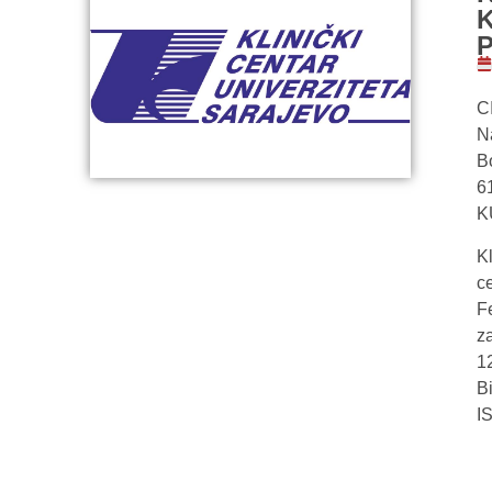
CI
Na
B
6
K
Kl
c
Fe
z
12
Bi
I