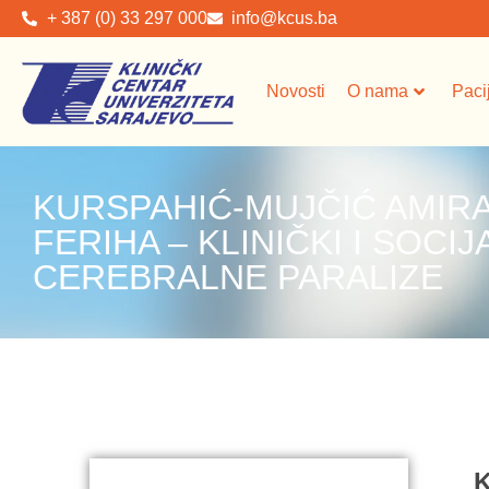
+ 387 (0) 33 297 000
info@kcus.ba
Novosti
O nama
Paci
KURSPAHIĆ-MUJČIĆ AMIRA
FERIHA – KLINIČKI I SOC
CEREBRALNE PARALIZE