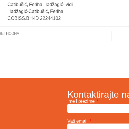
Ćatibušić, Feriha Hadžagić- vidi
Hadžagić-Ćatibušić, Feriha
COBISS.BH-ID 22244102
RETHODNA
JUNUZOVIĆ, DŽELALUDIN – TRETMAN EREKTILNE DISFUNCIJE U KLINIČKOJ PRAKSI
Kontaktirajte n
Ime i prezime
Vaš email