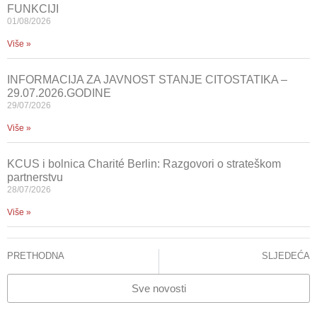
FUNKCIJI
01/08/2026
Više »
INFORMACIJA ZA JAVNOST STANJE CITOSTATIKA –
29.07.2026.GODINE
29/07/2026
Više »
KCUS i bolnica Charité Berlin: Razgovori o strateškom
partnerstvu
28/07/2026
Više »
PRETHODNA
SLJEDEĆA
LINCENDER-CVIJETIĆ, LIDIJA, PREVLJAK, SABINA, VEGAR-ZUBOVIĆ, SANDRA, JAGANJAC, SUAD – RADIOLOGIJA URINARNOG TRAKTA
ĐELILOVIĆ-VRANIĆ, JASMINKA -TRANSKRANIJALNA DOPPLER SONOGRAFIJA – TCD – STETOSKOP ZA MOZAK
Sve novosti