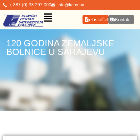
+ 387 (0) 33 297 000
info@kcus.ba
eListaČekanja
Kontakt
120 GODINA ZEMALJSKE
BOLNICE U SARAJEVU