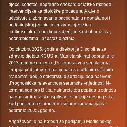
djece, koristeći napredne ehokardiografske metode i
intervencijske kardiološke procedure. Aktivno
učestvuje u zbrinjavanju pacijenata u neonatalnoj i
pedijatrijskoj jedinici intenzivne njege te u
multidisciplinarnom timu s dječijim kardiohirurzima,
neonatolozima i anesteziolozima.
Od oktobra 2025. godine direktor je Discipline za
zdravlje djeteta KCUS-a. Magistarski rad odbranio je
2013. godine na temu „Postoperativna ventilatorna
terapija pedijatrijskih pacijenata s urođenim srčanim
manama“, dok je doktorsku disertaciju pod nazivom
„Prognostička relevantnost serumske vrijednosti N-
terminalnog pro B tipa natriuretskog peptida u odnosu
na ehokardiografsko ispitivanje funkcije desnog srca
kod pacijenata s urođenim srčanim anomalijama“
odbranio 2025. godine.
Angažovan je na Katedri za pedijatriju Medicinskog