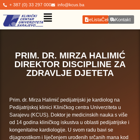
+ 387 (0) 33 297 000
info@kcus.ba
eListaČekanja
Kontakt
PRIM. DR. MIRZA HALIMIĆ
DIREKTOR DISCIPLINE ZA
ZDRAVLJE DJETETA
Prim. dr. Mirza Halimić pedijatrijski je kardiolog na
Pedijatrijskoj klinici Kliničkog centra Univerziteta u
Sarajevu (KCUS). Doktor je medicinskih nauka s više
od 14 godina kliničkog iskustva u oblasti pedijatrijske i
kongenitalne kardiologije. U svom radu bavi se
dijagnostikom i liječenjem urođenih srčanih mana kod