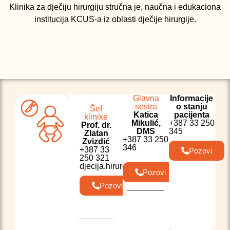
Klinika za dječiju hirurgiju stručna je, naučna i edukaciona
institucija KCUS-a iz oblasti dječije hirurgije.
Glavna
Informacije
sestra
o stanju
Šef
Katica
pacijenta
klinike
Mikulić,
+387 33 250
Prof. dr.
DMS
345
Zlatan
+387 33 250
Zvizdić
346
+387 33
Pozovi
250 321
djecija.hirurgija@kcus.ba
Pozovi
Pozovi