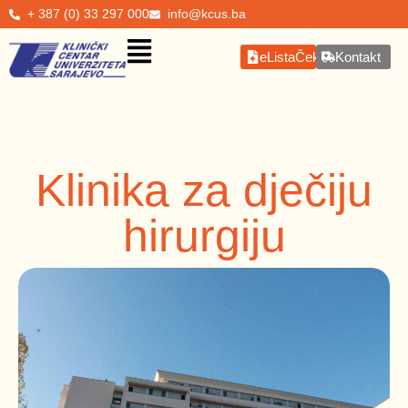
+ 387 (0) 33 297 000
info@kcus.ba
eListaČekanja
Kontakt
Klinika za dječiju
hirurgiju