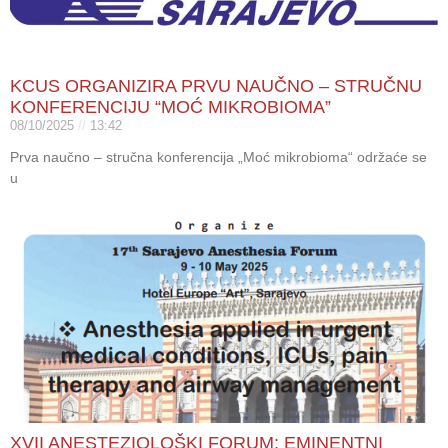
KCUS ORGANIZIRA PRVU NAUČNO – STRUČNU
KONFERENCIJU “MOĆ MIKROBIOMA”
08/10/2025
13:42
Prva naučno – stručna konferencija „Moć mikrobioma“ održaće se
u
XVII ANESTEZIOLOŠKI FORUM: EMINENTNI