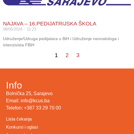
NAJAVA – 16.PEDIJATRIJSKA ŠKOLA
08/05/2024
11:23
Udruženje/Udruga pedijatara u BiH i Udruženje neonatologa i
intenzivista FBiH
1
2
3
Info
Bolnička 25, Sarajevo
Email: info@kcus.ba
Telefon: +387 33 29 70 00
Lista čekanja
Konkursi i oglasi