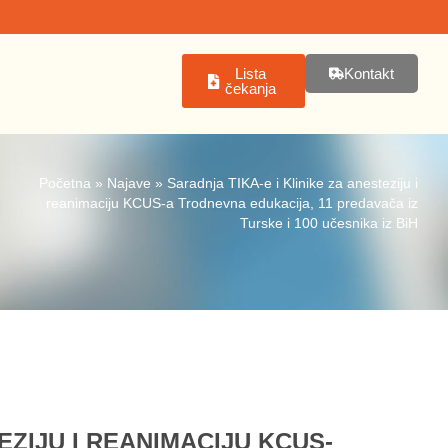
Lista
Kontakt
čekanja
Početna
»
Najave
»
Saradnja TIKA-e i Klinike za anesteziju i
reanimaciju KCUS-a Trodnevna edukacija, 11 predavača iz
Turske i 100 učesnika iz BiH
EZIJU I REANIMACIJU KCUS-