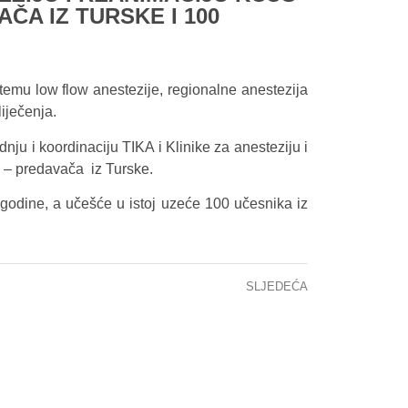
ČA IZ TURSKE I 100
emu low flow anestezije, regionalne anestezija
iječenja.
dnju i koordinaciju TIKA i Klinike za anesteziju i
 – predavača iz Turske.
godine, a učešće u istoj uzeće 100 učesnika iz
SLJEDEĆA
KCUS: U funkciji dva najsavremenija linearna akceleratora