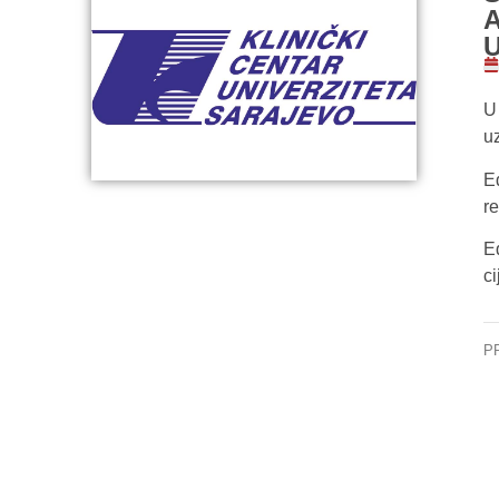
A
U
U
u
Ed
r
E
c
P
Pr