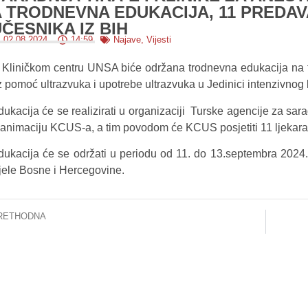
 TRODNEVNA EDUKACIJA, 11 PREDAVA
ČESNIKA IZ BIH
02.08.2024.
14:59
Najave
,
Vijesti
 Kliničkom centru UNSA biće održana trodnevna edukacija na t
z pomoć ultrazvuka i upotrebe ultrazvuka u Jedinici intenzivnog l
ukacija će se realizirati u organizaciji Turske agencije za sara
eanimaciju KCUS-a, a tim povodom će KCUS posjetiti 11 ljekara
dukacija će se održati u periodu od 11. do 13.septembra 2024.
ijele Bosne i Hercegovine.
RETHODNA
edstavnici EUFOR-a zahvalili se KCUS-u na zbrinjavanju njihovog člana