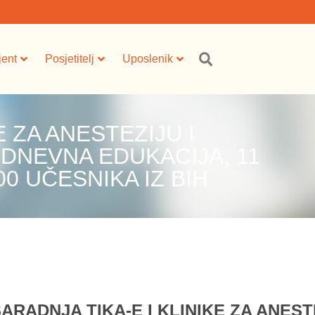
jent
Posjetitelj
Uposlenik
E ZA ANESTEZIJU I
DNEVNA EDUKACIJA, 11
0 UČESNIKA IZ BIH
ARADNJA TIKA-E I KLINIKE ZA ANEST