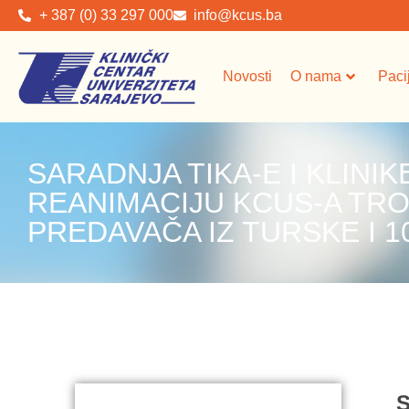
+ 387 (0) 33 297 000
info@kcus.ba
Novosti
O nama
Paci
SARADNJA TIKA-E I KLINIK
REANIMACIJU KCUS-A TRO
PREDAVAČA IZ TURSKE I 10
S