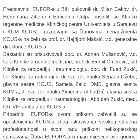
Predstavnici EUFOR-a u BiH pukovnik dr. Milan Cekov, dr.
Hermmana Zitterer i Elmedina Čolpa posjetili su Kliniku
urgentne medicine Kliničkog centra Univerziteta u Sarajevu
( KUM KCUS) i razgovarali sa članovima menadžmenta
KCUS-a na čelu sa prof. dr. Hajrijom Maksić, v.d. generalne
direktorice KCUS-a.
Sastanku su prisustvovali doc. dr. Adnan Mušanović, v.d.
šefa Klinike urgentne medicine, prof. dr. Đemil Omerović, šef
Klinike za ortopediju i traumatologiju, doc. dr. Fuad Zukić,
šef Klinike za radiologiju, dr. sci. zdr. nauka Senada Džebo,
glavna sestra KCUS, Samela Zelić, DMS, glavna sestra
KUM-a, dr. sci. zdr. nauka Almedina Alihodžić, glavna sestra
Klinike za ortopediju i traumatologiju i Abdulah Zukić, med.
teh. VIP ambulante KCUS-a.
Pripadnici EUFOR-a ovom prilikom zahvalili su se
uposlenicima KCUS-a zbog iskazivanja visokog stepena
profesionalnosti u svom radu prilikom helikopterskog
spašavanja člana EUFORA-a u maju mjesecu ove godine.