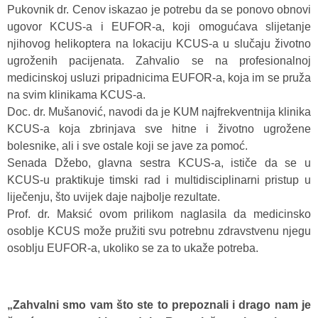
Pukovnik dr. Cenov iskazao je potrebu da se ponovo obnovi
ugovor KCUS-a i EUFOR-a, koji omogućava slijetanje
njihovog helikoptera na lokaciju KCUS-a u slučaju životno
ugroženih pacijenata. Zahvalio se na profesionalnoj
medicinskoj usluzi pripadnicima EUFOR-a, koja im se pruža
na svim klinikama KCUS-a.
Doc. dr. Mušanović, navodi da je KUM najfrekventnija klinika
KCUS-a koja zbrinjava sve hitne i životno ugrožene
bolesnike, ali i sve ostale koji se jave za pomoć.
Senada Džebo, glavna sestra KCUS-a, ističe da se u
KCUS-u praktikuje timski rad i multidisciplinarni pristup u
liječenju, što uvijek daje najbolje rezultate.
Prof. dr. Maksić ovom prilikom naglasila da medicinsko
osoblje KCUS može pružiti svu potrebnu zdravstvenu njegu
osoblju EUFOR-a, ukoliko se za to ukaže potreba.
„Zahvalni smo vam što ste to prepoznali i drago nam je