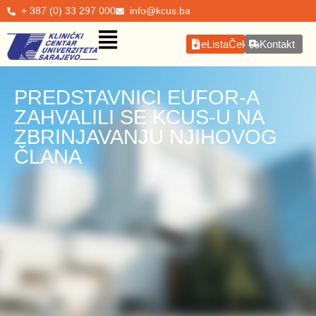
+ 387 (0) 33 297 000
info@kcus.ba
eListaČekanja
Kontakt
PREDSTAVNICI EUFOR-A
ZAHVALILI SE KCUS-U NA
ZBRINJAVANJU NJIHOVOG
ČLANA