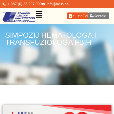
+ 387 (0) 33 297 000
info@kcus.ba
eListaČekanja
Kontakt
SIMPOZIJ HEMATOLOGA I
TRANSFUZIOLOGA FBIH