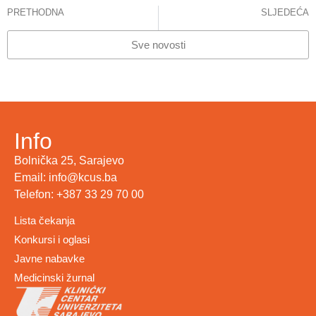
PRETHODNA
SLJEDEĆA
SNAGA ZDRAVSTVENOG SISTEMA JE U SARADNJI, A NE U RIVALSTVU
INFORMACIJA ZA JAVNOST
Sve novosti
Info
Bolnička 25, Sarajevo
Email: info@kcus.ba
Telefon: +387 33 29 70 00
Lista čekanja
Konkursi i oglasi
Javne nabavke
Medicinski žurnal