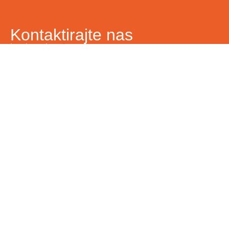
Kontaktirajte nas
Ime i prezime
Vaš email
Telefon
Poruka
Pošalji