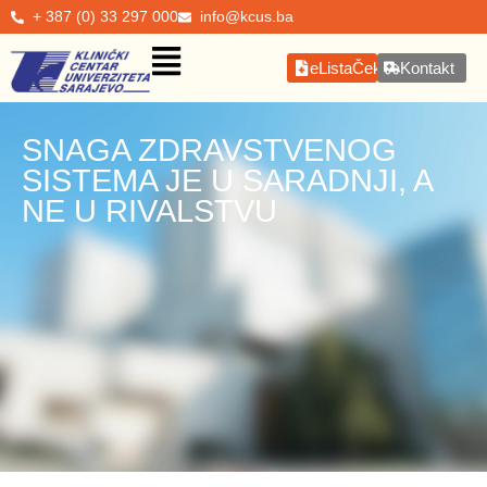
+ 387 (0) 33 297 000
info@kcus.ba
eListaČekanja
Kontakt
SNAGA ZDRAVSTVENOG
SISTEMA JE U SARADNJI, A
NE U RIVALSTVU