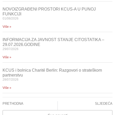
NOVOIZGRAĐENI PROSTORI KCUS-A U PUNOJ
FUNKCIJI
01/08/2026
Više »
INFORMACIJA ZA JAVNOST STANJE CITOSTATIKA –
29.07.2026.GODINE
29/07/2026
Više »
KCUS i bolnica Charité Berlin: Razgovori o strateškom
partnerstvu
28/07/2026
Više »
PRETHODNA
SLJEDEĆA
KCUS: Početak razvoja programa transplantacije pluća u BiH
Simpozij hematologa i transfuziologa FBiH