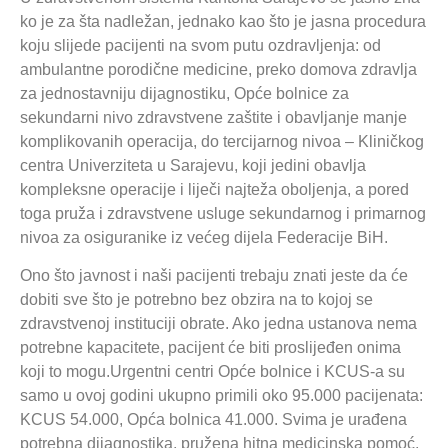
ko je za šta nadležan, jednako kao što je jasna procedura
koju slijede pacijenti na svom putu ozdravljenja: od
ambulantne porodične medicine, preko domova zdravlja
za jednostavniju dijagnostiku, Opće bolnice za
sekundarni nivo zdravstvene zaštite i obavljanje manje
komplikovanih operacija, do tercijarnog nivoa – Kliničkog
centra Univerziteta u Sarajevu, koji jedini obavlja
kompleksne operacije i liječi najteža oboljenja, a pored
toga pruža i zdravstvene usluge sekundarnog i primarnog
nivoa za osiguranike iz većeg dijela Federacije BiH.
Ono što javnost i naši pacijenti trebaju znati jeste da će
dobiti sve što je potrebno bez obzira na to kojoj se
zdravstvenoj instituciji obrate. Ako jedna ustanova nema
potrebne kapacitete, pacijent će biti proslijeđen onima
koji to mogu.Urgentni centri Opće bolnice i KCUS-a su
samo u ovoj godini ukupno primili oko 95.000 pacijenata:
KCUS 54.000, Opća bolnica 41.000. Svima je urađena
potrebna dijagnostika, pružena hitna medicinska pomoć,