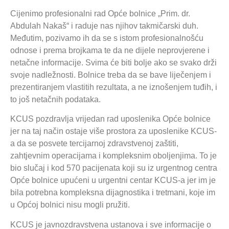
Cijenimo profesionalni rad Opće bolnice „Prim. dr.
Abdulah Nakaš“ i raduje nas njihov takmičarski duh.
Međutim, pozivamo ih da se s istom profesionalnošću
odnose i prema brojkama te da ne dijele neprovjerene i
netačne informacije. Svima će biti bolje ako se svako drži
svoje nadležnosti. Bolnice treba da se bave liječenjem i
prezentiranjem vlastitih rezultata, a ne iznošenjem tuđih, i
to još netačnih podataka.
KCUS pozdravlja vrijedan rad uposlenika Opće bolnice
jer na taj način ostaje više prostora za uposlenike KCUS-
a da se posvete tercijarnoj zdravstvenoj zaštiti,
zahtjevnim operacijama i kompleksnim oboljenjima. To je
bio slučaj i kod 570 pacijenata koji su iz urgentnog centra
Opće bolnice upućeni u urgentni centar KCUS-a jer im je
bila potrebna kompleksna dijagnostika i tretmani, koje im
u Općoj bolnici nisu mogli pružiti.
KCUS je javnozdravstvena ustanova i sve informacije o