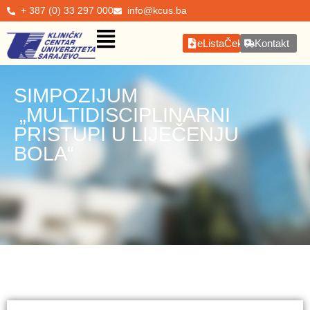
+ 387 (0) 33 297 000
info@kcus.ba
eListaČekanja
Kontakt
SIMPOZIJUM
„MULTIDISCIPLINARNI
PRISTUPI U LIJEČENJU
BOLA“