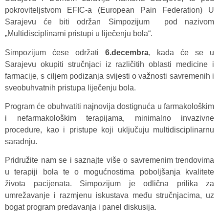
pokroviteljstvom EFIC-a (European Pain Federation) U
Sarajevu će biti održan Simpozijum pod nazivom
„Multidisciplinarni pristupi u liječenju bola“.
Simpozijum ćese održati
6.decembra
, kada će se u
Sarajevu okupiti stručnjaci iz različitih oblasti medicine i
farmacije, s ciljem podizanja svijesti o važnosti savremenih i
sveobuhvatnih pristupa liječenju bola.
Program će obuhvatiti najnovija dostignuća u farmakološkim
i nefarmakološkim terapijama, minimalno invazivne
procedure, kao i pristupe koji uključuju multidisciplinarnu
saradnju.
Pridružite nam se i saznajte više o savremenim trendovima
u terapiji bola te o mogućnostima poboljšanja kvalitete
života pacijenata. Simpozijum je odlična prilika za
umrežavanje i razmjenu iskustava među stručnjacima, uz
bogat program predavanja i panel diskusija.