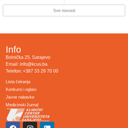
ODRŽAN BIOETIČKI SIMPOZIJUM S MEĐUNARODNIM UČEŠĆEM „BIOETIKA I DIJETE“
KCUS ĆE PRUŽATI ZDRAVSTVENE USLUGE PO REDOVNIM PROTOKOLIMA RADA 20.NOVEMBRA
Sve novosti
Info
Bolnička 25, Sarajevo
Email: info@kcus.ba
Telefon: +387 33 29 70 00
Lista čekanja
Konkursi i oglasi
Javne nabavke
Medicinski žurnal