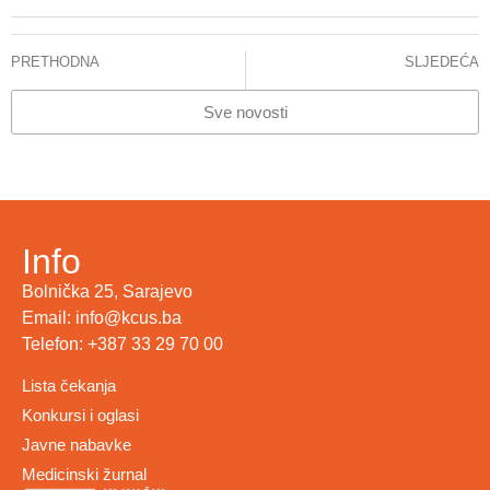
PRETHODNA
SLJEDEĆA
STANJE – CITOSTATICI
Simpozijum „Multidisciplinarni pristupi u liječenju bola“
Sve novosti
Info
Bolnička 25, Sarajevo
Email: info@kcus.ba
Telefon: +387 33 29 70 00
Lista čekanja
Konkursi i oglasi
Javne nabavke
Medicinski žurnal