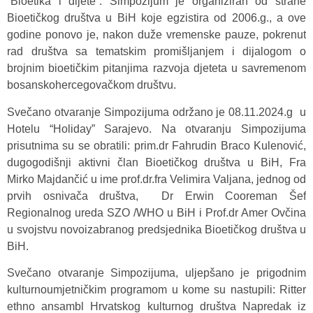
“Bioetika i dijete”. Simpozijum je organiziran od strane
Bioetičkog društva u BiH koje egzistira od 2006.g., a ove
godine ponovo je, nakon duže vremenske pauze, pokrenut
rad društva sa tematskim promišljanjem i dijalogom o
brojnim bioetičkim pitanjima razvoja djeteta u savremenom
bosanskohercegovačkom društvu.
Svečano otvaranje Simpozijuma održano je 08.11.2024.g u
Hotelu “Holiday” Sarajevo. Na otvaranju Simpozijuma
prisutnima su se obratili: prim.dr Fahrudin Braco Kulenović,
dugogodišnji aktivni član Bioetičkog društva u BiH, Fra
Mirko Majdančić u ime prof.dr.fra Velimira Valjana, jednog od
prvih osnivača društva, Dr Erwin Cooreman Šef
Regionalnog ureda SZO /WHO u BiH i Prof.dr Amer Ovčina
u svojstvu novoizabranog predsjednika Bioetičkog društva u
BiH.
Svečano otvaranje Simpozijuma, uljepšano je prigodnim
kulturnoumjetničkim programom u kome su nastupili: Ritter
ethno ansambl Hrvatskog kulturnog društva Napredak iz