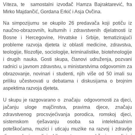
Viteza, te samostalni izvođač Hamza Bajraktarević, fra
Mirko Majdančić, Gordana Erkić i Asja Ovčina.
Na simpozijumu se okupilo 26 predavača koji potiču iz
naučno-obrazovnih, kulturnih i zdravstvenih djelatnosti iz
Bosne i Hercegovine, Hrvatske i Srbije, tematizirajući
probleme razvoja djeteta iz oblasti medicine, zdravstva,
teologije, filozofije, sociologije, kriminalistike, biotehnologije
i drugih nauka. Gosti skupa, članovi udruženja, pozvani
radnici u javnom zdravstvu, u ministarstvima odgovornim za
obrazovanje, novinari i studenti, njih više od 50 imali su
priliku učestvovati u debatama i diskusijama o brojnim
aspektima razvoja djeteta.
U skupu je razgovarano o značaju odgovornosti za djeci,
jačanju uloge majčinstva, pravima djece, značaju
zdravstvenog procsvjećivanja porodica, romskoj djeci,
sistemskom rješavanju osoba sa intelektualnim
poteškoćama, muzici i uticaju muzike na razvoj i zdravlje