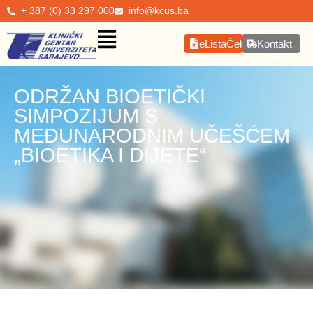
+ 387 (0) 33 297 000
info@kcus.ba
eListaČekanja
Kontakt
ODRŽAN BIOETIČKI
SIMPOZIJUM S
MEĐUNARODNIM UČEŠĆEM
„BIOETIKA I DIJETE“