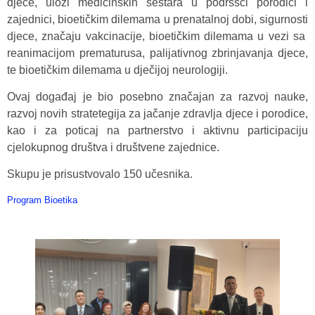
djece, ulozi medicinskih sestara u podršsci porodici i
zajednici, bioetičkim dilemama u prenatalnoj dobi, sigurnosti
djece, značaju vakcinacije, bioetičkim dilemama u vezi sa
reanimacijom prematurusa, palijativnog zbrinjavanja djece,
te bioetičkim dilemama u dječijoj neurologiji.
Ovaj događaj je bio posebno značajan za razvoj nauke,
razvoj novih stratetegija za jačanje zdravlja djece i porodice,
kao i za poticaj na partnerstvo i aktivnu participaciju
cjelokupnog društva i društvene zajednice.
Skupu je prisustvovalo 150 učesnika.
Program Bioetika