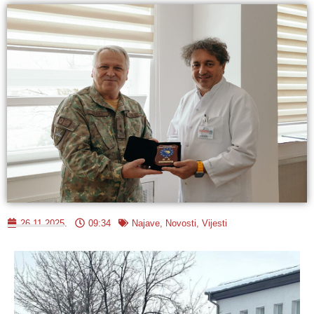
26.11.2025.
09:34
Najave
,
Novosti
,
Vijesti