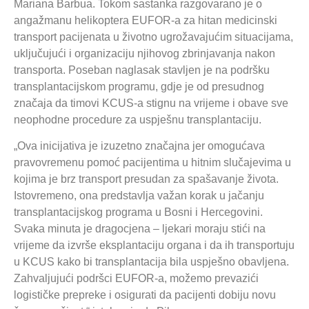
Mariana Barbua. Tokom sastanka razgovarano je o
angažmanu helikoptera EUFOR-a za hitan medicinski
transport pacijenata u životno ugrožavajućim situacijama,
uključujući i organizaciju njihovog zbrinjavanja nakon
transporta. Poseban naglasak stavljen je na podršku
transplantacijskom programu, gdje je od presudnog
značaja da timovi KCUS-a stignu na vrijeme i obave sve
neophodne procedure za uspješnu transplantaciju.
„Ova inicijativa je izuzetno značajna jer omogućava
pravovremenu pomoć pacijentima u hitnim slučajevima u
kojima je brz transport presudan za spašavanje života.
Istovremeno, ona predstavlja važan korak u jačanju
transplantacijskog programa u Bosni i Hercegovini.
Svaka minuta je dragocjena – ljekari moraju stići na
vrijeme da izvrše eksplantaciju organa i da ih transportuju
u KCUS kako bi transplantacija bila uspješno obavljena.
Zahvaljujući podršci EUFOR-a, možemo prevazići
logističke prepreke i osigurati da pacijenti dobiju novu