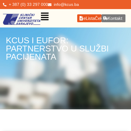
+ 387 (0) 33 297 000
info@kcus.ba
eListaČekanja
Kontakt
KCUS I EUFOR:
PARTNERSTVO U SLUŽBI
PACIJENATA