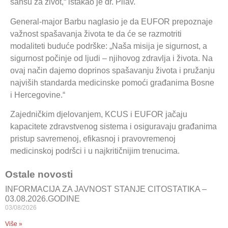
šansu za život,“ istakao je dr. Pilav.
General-major Barbu naglasio je da EUFOR prepoznaje
važnost spašavanja života te da će se razmotriti
modaliteti buduće podrške: „Naša misija je sigurnost, a
sigurnost počinje od ljudi – njihovog zdravlja i života. Na
ovaj način dajemo doprinos spašavanju života i pružanju
najviših standarda medicinske pomoći građanima Bosne
i Hercegovine.“
Zajedničkim djelovanjem, KCUS i EUFOR jačaju
kapacitete zdravstvenog sistema i osiguravaju građanima
pristup savremenoj, efikasnoj i pravovremenoj
medicinskoj podršci i u najkritičnijim trenucima.
Ostale novosti
INFORMACIJA ZA JAVNOST STANJE CITOSTATIKA –
03.08.2026.GODINE
03/08/2026
Više »