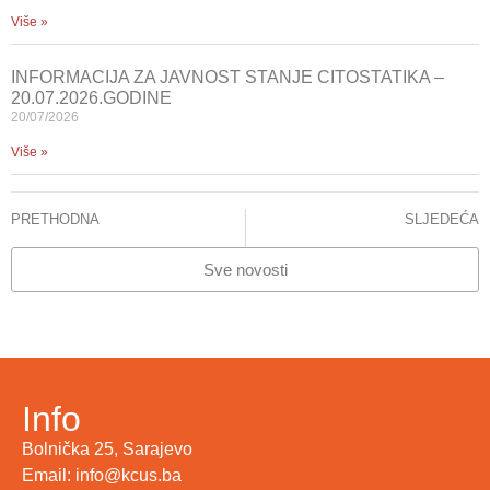
Više »
INFORMACIJA ZA JAVNOST STANJE CITOSTATIKA –
20.07.2026.GODINE
20/07/2026
Više »
PRETHODNA
SLJEDEĆA
ČESTITKA POVODOM 25.NOVEMBRA – DANA DRŽAVNOSTI BIH
Delegacija Eurotransplanta u posjeti KCUS-u
Sve novosti
Info
Bolnička 25, Sarajevo
Email: info@kcus.ba