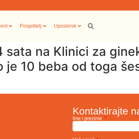
jent
Posjetitelj
Uposlenik
sata na Klinici za ginek
 je 10 beba od toga šest
Kontaktirajte n
Ime i prezime