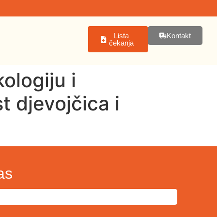
Lista
Kontakt
čekanja
ologiju i
 djevojčica i
as