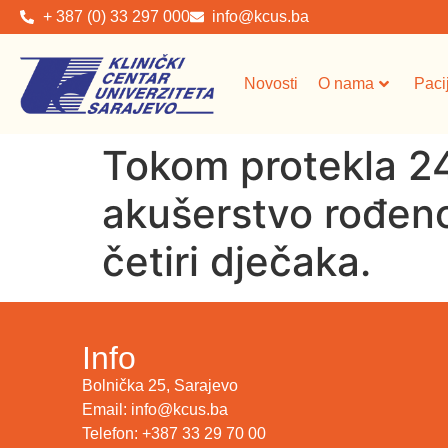
+ 387 (0) 33 297 000
info@kcus.ba
Novosti
O nama
Paci
Tokom protekla 24 
akušerstvo rođeno
četiri dječaka.
Info
Bolnička 25, Sarajevo
Email: info@kcus.ba
Telefon: +387 33 29 70 00