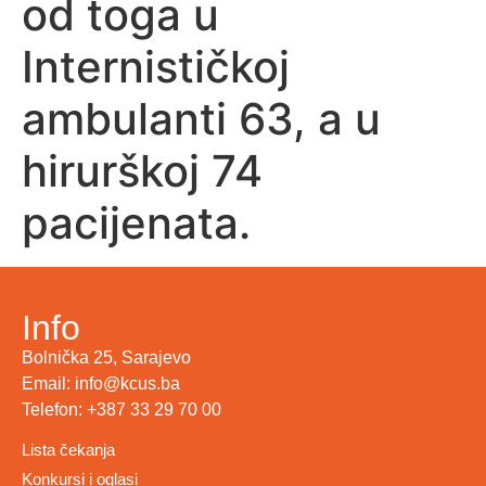
od toga u
Internističkoj
ambulanti 63, a u
hirurškoj 74
pacijenata.
Info
Bolnička 25, Sarajevo
Email: info@kcus.ba
Telefon: +387 33 29 70 00
Lista čekanja
Konkursi i oglasi