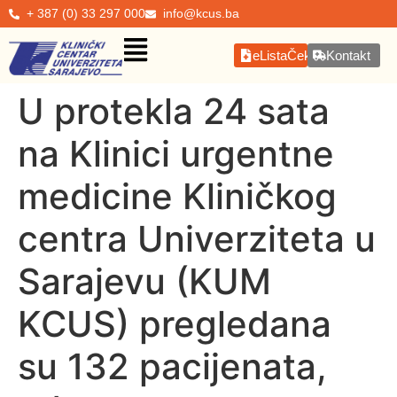
+ 387 (0) 33 297 000
info@kcus.ba
eListaČekanja
Kontakt
U protekla 24 sata
na Klinici urgentne
medicine Kliničkog
centra Univerziteta u
Sarajevu (KUM
KCUS) pregledana
su 132 pacijenata,