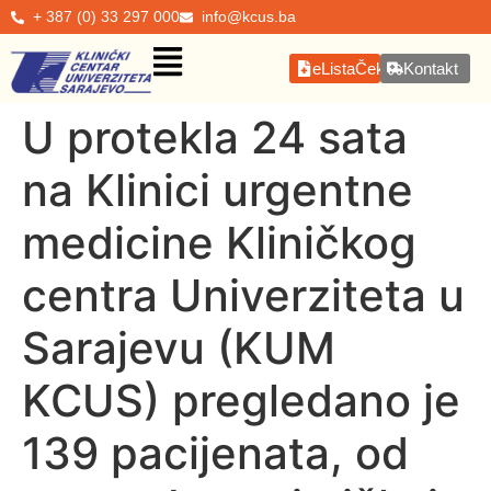
+ 387 (0) 33 297 000
info@kcus.ba
eListaČekanja
Kontakt
U protekla 24 sata
na Klinici urgentne
medicine Kliničkog
centra Univerziteta u
Sarajevu (KUM
KCUS) pregledano je
139 pacijenata, od