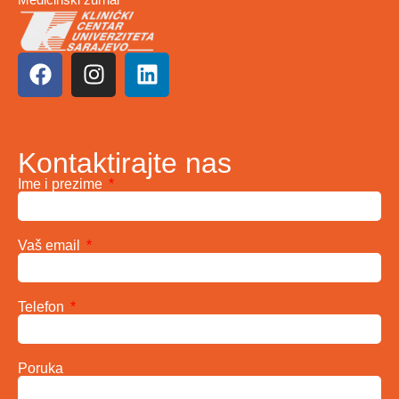
Kontaktirajte nas
Ime i prezime
Vaš email
Telefon
Poruka