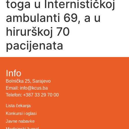
toga u Internističkoj
ambulanti 69, a u
hirurškoj 70
pacijenata
Info
Bolnička 25, Sarajevo
Email: info@kcus.ba
Telefon: +387 33 29 70 00
Lista čekanja
Konkursi i oglasi
Javne nabavke
Medicinski žurnal