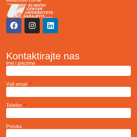
Kontaktirajte nas
Ime i prezime
Vaš email
Telefon
Poruka