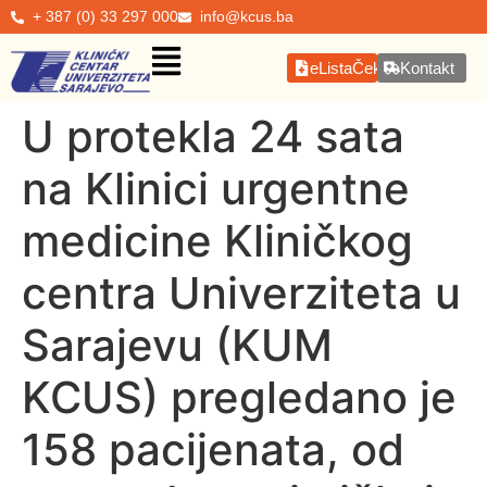
+ 387 (0) 33 297 000
info@kcus.ba
eListaČekanja
Kontakt
U protekla 24 sata
na Klinici urgentne
medicine Kliničkog
centra Univerziteta u
Sarajevu (KUM
KCUS) pregledano je
158 pacijenata, od