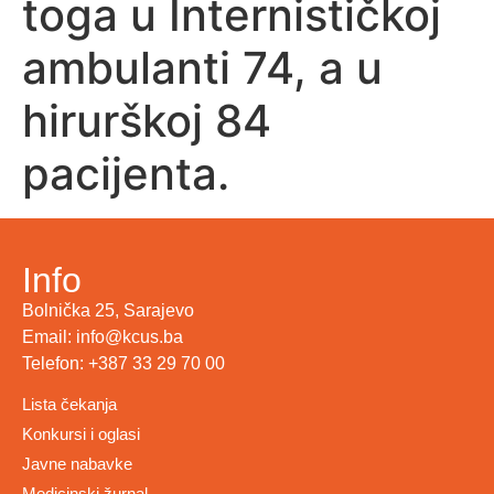
toga u Internističkoj
ambulanti 74, a u
hirurškoj 84
pacijenta.
Info
Bolnička 25, Sarajevo
Email: info@kcus.ba
Telefon: +387 33 29 70 00
Lista čekanja
Konkursi i oglasi
Javne nabavke
Medicinski žurnal