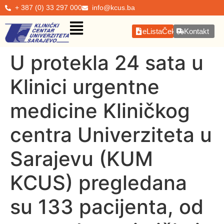
+ 387 (0) 33 297 000
info@kcus.ba
eListaČekanja
Kontakt
U protekla 24 sata u
Klinici urgentne
medicine Kliničkog
centra Univerziteta u
Sarajevu (KUM
KCUS) pregledana
su 133 pacijenta, od