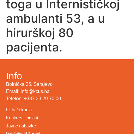
toga u Internističkoj
ambulanti 53, a u
hirurškoj 80
pacijenta.
Info
Bolnička 25, Sarajevo
Email: info@kcus.ba
Telefon: +387 33 29 70 00
Lista čekanja
Konkursi i oglasi
Javne nabavke
Medicinski žurnal