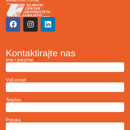
Kontaktirajte nas
Ime i prezime
Vaš email
Telefon
Poruka