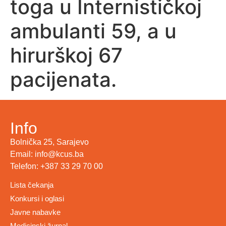
toga u Internističkoj
ambulanti 59, a u
hirurškoj 67
pacijenata.
Info
Bolnička 25, Sarajevo
Email: info@kcus.ba
Telefon: +387 33 29 70 00
Lista čekanja
Konkursi i oglasi
Javne nabavke
Medicinski žurnal