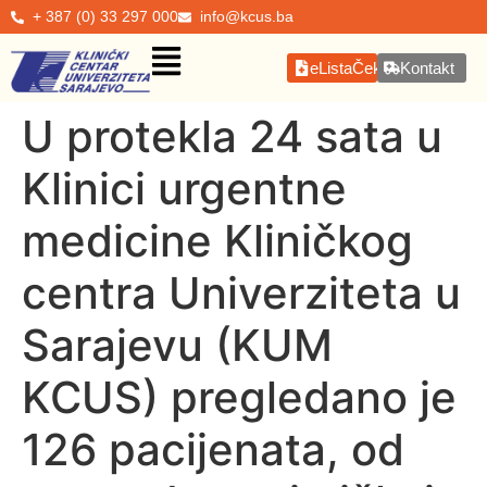
+ 387 (0) 33 297 000
info@kcus.ba
eListaČekanja
Kontakt
U protekla 24 sata u
Klinici urgentne
medicine Kliničkog
centra Univerziteta u
Sarajevu (KUM
KCUS) pregledano je
126 pacijenata, od