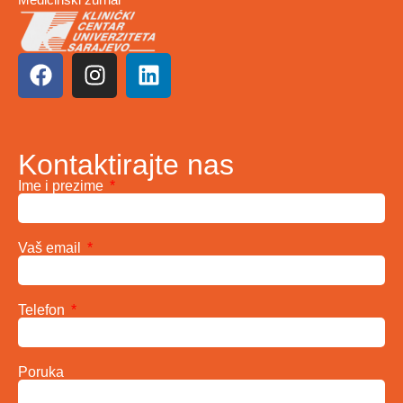
Kontaktirajte nas
Ime i prezime
Vaš email
Telefon
Poruka